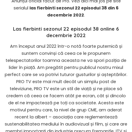
Anunțul oficial făcut de Pro. Vezi aici mai jos pe site
serialul
las fierbinti sezonul 22 episodul 38 din 6
decembrie 2022
.
Las fierbinti sezonul 22 episodul 38 online 6
decembrie 2022
Am început anul 2022 într-o notă foarte puternică și
suntem convinși că ceea ce le propunem
telespectatorilor toamna aceasta ne va spori poziția de
lider în piață. Am pregătit pentru publicul nostru mixul
perfect care se va potrivi tuturor gusturilor și așteptărilor.
PRO TV este mai mult decât un simplu post de
televiziune, PRO TV este un stil de viață și ne place să
credem că ceea ce facem atât pe ecran, cât și dincolo
de el ne impactează pe toți ca societate. Acesta este
motivul pentru care, la nivel de grup CME, am aderat
recent la albert – asociația care reglementează
sustenabilitatea mediului în audiovizual și film, și care are
membri importanți din industrie precum Fremantle, ITV și