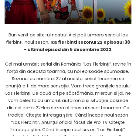
Bun venit pe site-ul nostru! Aici poti urmaro serialul las
fierbinti, noul sezon,
las fierbinti sezonul 22
episodul 38
– ultimul episod din 6 decembrie 2022
.
Cel mai urmărit serial din România, “Las Fierbinți”, revine în
forță din această toamnă, cu noi episoade spumoase.
Sezonul cu numărul 22 al acestui serial fenomen se
anunță a fi de mare senzație. Vom trece granițele satului
Las Fierbinți. De două ori pe săptămână, miercuri și joi, ne
vom delecta cu umorul, autoironia și situațiile absurde
din cel de-al 22-lea sezon al acestui serial fenomen. Ce
tradiție! Citeşte întreaga ştire: Când începe noul sezon
“
Las Fierbinți
“. Anunțul oficial făcut de Pro TV Citeşte
întreaga ştire: Când începe noul sezon “Las Fierbinți”.