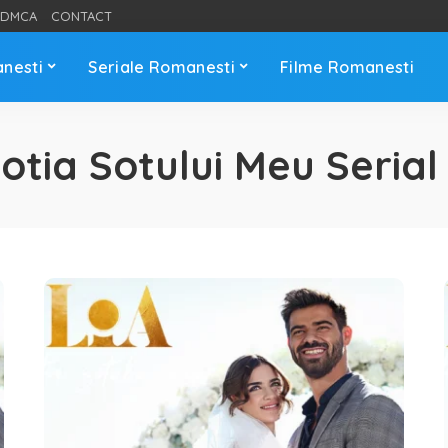
DMCA
CONTACT
anesti
Seriale Romanesti
Filme Romanesti
Sotia Sotului Meu Serial