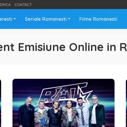
DMCA
CONTACT
anesti
Seriale Romanesti
Filme Romanesti
ent Emisiune Online in 