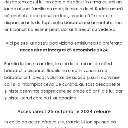
dezbatem cazul lui Ion care a dispărut în urmă cu trei ani,
iar de atunci familia nu mai știe nimic de el. Rudele acuză
că ancheta bate pasul pe loc și crede că în spatele
dispariției ar fi, de fapt, soția bărbatului și amantul ei. Ion
ar fi bănuit că este înșelat, dar ar fi trecut cu vederea.
Aici pe site-ul nostru poti viziona emisiunea ta preferata
acces direct integral 25 octombrie 2024
.
Familia lui Ion nu are liniște nici de la trei ani de când
bărbatul a dispărut. Rudele nu cred în varianta că
bărbatul ar fi plecat voluntar de acasă și sunt convinse
că i s-a întâmplat ceva. De curând, au fost descoperite
și niște oseminte despre care se crede că ar fi ale lui, dar
și niște lucruri care nu i-ar aparține.
Acces direct 25 octombrie 2024 reluare
În ediția de acum câteva zile, fratele lui Ion spunea că