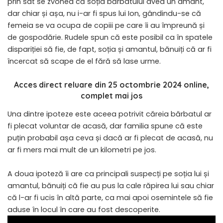
prin sat se zvonea că soția bărbatului avea un amant,
dar chiar și așa, nu i-ar fi spus lui Ion, gândindu-se că
femeia se va ocupa de copiii pe care îi au împreună și
de gospodărie. Rudele spun că este posibil ca în spatele
dispariției să fie, de fapt, soția și amantul, bănuiți că ar fi
încercat să scape de el fără să lase urme.
Acces direct reluare din 25 octombrie 2024 online,
complet mai jos
Una dintre ipoteze este aceea potrivit căreia bărbatul ar
fi plecat voluntar de acasă, dar familia spune că este
puțin probabil așa ceva și dacă ar fi plecat de acasă, nu
ar fi mers mai mult de un kilometri pe jos.
A doua ipoteză îi are ca principali suspecți pe soția lui și
amantul, bănuiți că fie au pus la cale răpirea lui sau chiar
că l-ar fi ucis în altă parte, ca mai apoi osemintele să fie
aduse în locul în care au fost descoperite.