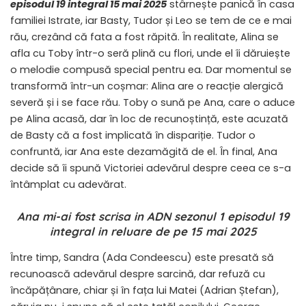
episodul 19 integral 15 mai 2025
stârnește panică în casa
familiei Istrate, iar Basty, Tudor și Leo se tem de ce e mai
rău, crezând că fata a fost răpită. În realitate, Alina se
afla cu Toby într-o seră plină cu flori, unde el îi dăruiește
o melodie compusă special pentru ea. Dar momentul se
transformă într-un coșmar: Alina are o reacție alergică
severă și i se face rău. Toby o sună pe Ana, care o aduce
pe Alina acasă, dar în loc de recunoștință, este acuzată
de Basty că a fost implicată în dispariție. Tudor o
confruntă, iar Ana este dezamăgită de el. În final, Ana
decide să îi spună Victoriei adevărul despre ceea ce s-a
întâmplat cu adevărat.
Ana mi-ai fost scrisa in ADN sezonul 1 episodul 19
integral in reluare de pe 15 mai 2025
Între timp, Sandra (Ada Condeescu) este presată să
recunoască adevărul despre sarcină, dar refuză cu
încăpățânare, chiar și în fața lui Matei (Adrian Ștefan),