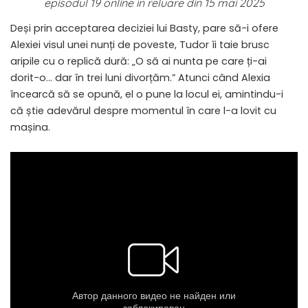
episodul 19 online in reluare din 15 mai 2025
Deși prin acceptarea deciziei lui Basty, pare să-i ofere
Alexiei visul unei nunți de poveste, Tudor îi taie brusc
aripile cu o replică dură: „O să ai nunta pe care ți-ai
dorit-o… dar în trei luni divorțăm.” Atunci când Alexia
încearcă să se opună, el o pune la locul ei, amintindu-i
că știe adevărul despre momentul în care l-a lovit cu
mașina.