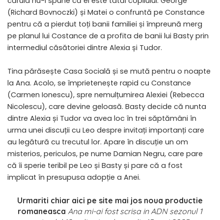
căruia nu-i spune că el este tatăl copilului. George
(Richard Bovnoczki) și Matei o confruntă pe Constance
pentru că a pierdut toți banii familiei și împreună merg
pe planul lui Costance de a profita de banii lui Basty prin
intermediul căsătoriei dintre Alexia și Tudor.
Tina părăsește Casa Socială și se mută pentru o noapte
la Ana. Acolo, se împrietenește rapid cu Constance
(Carmen Ionescu), spre nemulțumirea Alexiei (Rebecca
Nicolescu), care devine geloasă. Basty decide că nunta
dintre Alexia și Tudor va avea loc în trei săptămâni în
urma unei discuții cu Leo despre invitați importanți care
au legătură cu trecutul lor. Apare în discuție un om
misterios, periculos, pe nume Damian Negru, care pare
că îi sperie teribil pe Leo și Basty și pare că a fost
implicat în presupusa adopție a Anei.
Urmariti chiar aici pe site mai jos noua productie
romaneasca
Ana mi-ai fost scrisa in ADN sezonul 1