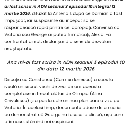
ai fost scrisa in ADN sezonul 3 episodul 10 integral 12
martie 2026
, difuzat la Antena 1, după ce Damian a fost
împușcat, iar suspiciunile au început să se
răspândească rapid printre cei apropiați. Convinsă că
Victoria sau George ar putea fi implicați, Alexia i-a
confruntat direct, declanșând o serie de dezvăluiri
neașteptate.
Ana mi-ai fost scrisa in ADN sezonul 3 episodul 10
din data 12 martie 2026
Discuția cu Constance (Carmen Ionescu) a scos la
iveală un secret vechi de zeci de ani: aceasta
complotase în trecut alături de Olimpia (Alina
Chivulescu) și a pus la cale un nou plan care o viza pe
Victoria. În același timp, documente aduse de un curier
au demonstrat că George nu fusese la clinică, așa cum
afirmase, stârnind noi suspiciuni.