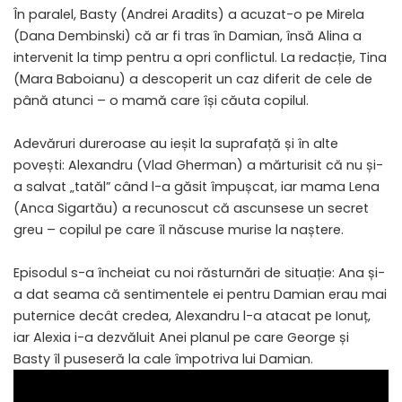
În paralel, Basty (Andrei Aradits) a acuzat-o pe Mirela
(Dana Dembinski) că ar fi tras în Damian, însă Alina a
intervenit la timp pentru a opri conflictul. La redacție, Tina
(Mara Baboianu) a descoperit un caz diferit de cele de
până atunci – o mamă care își căuta copilul.
Adevăruri dureroase au ieșit la suprafață și în alte
povești: Alexandru (Vlad Gherman) a mărturisit că nu și-
a salvat „tatăl” când l-a găsit împușcat, iar mama Lena
(Anca Sigartău) a recunoscut că ascunsese un secret
greu – copilul pe care îl născuse murise la naștere.
Episodul s-a încheiat cu noi răsturnări de situație: Ana și-
a dat seama că sentimentele ei pentru Damian erau mai
puternice decât credea, Alexandru l-a atacat pe Ionuț,
iar Alexia i-a dezvăluit Anei planul pe care George și
Basty îl puseseră la cale împotriva lui Damian.