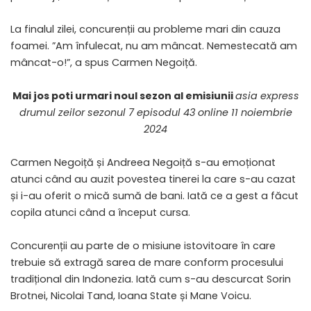
La finalul zilei, concurenții au probleme mari din cauza
foamei. ”Am înfulecat, nu am mâncat. Nemestecată am
mâncat-o!”, a spus Carmen Negoiță.
Mai jos poti urmari noul sezon al emisiunii
asia express
drumul zeilor sezonul 7 episodul 43 online 11 noiembrie
2024
Carmen Negoiță și Andreea Negoiță s-au emoționat
atunci când au auzit povestea tinerei la care s-au cazat
și i-au oferit o mică sumă de bani. Iată ce a gest a făcut
copila atunci când a început cursa.
Concurenții au parte de o misiune istovitoare în care
trebuie să extragă sarea de mare conform procesului
tradițional din Indonezia. Iată cum s-au descurcat Sorin
Brotnei, Nicolai Tand, Ioana State și Mane Voicu.