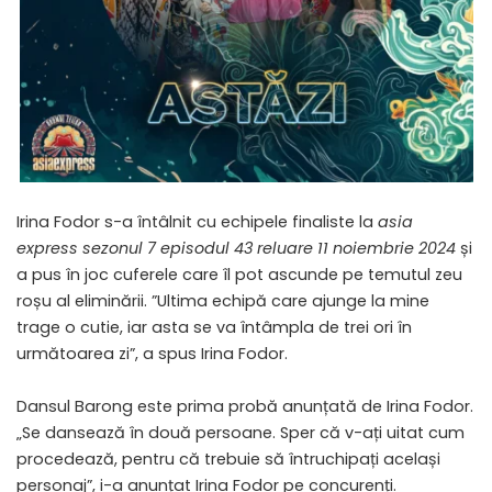
Irina Fodor s-a întâlnit cu echipele finaliste la
asia
express sezonul 7 episodul 43 reluare 11 noiembrie 2024
și
a pus în joc cuferele care îl pot ascunde pe temutul zeu
roșu al eliminării. ”Ultima echipă care ajunge la mine
trage o cutie, iar asta se va întâmpla de trei ori în
următoarea zi”, a spus Irina Fodor.
Dansul Barong este prima probă anunțată de Irina Fodor.
„Se dansează în două persoane. Sper că v-ați uitat cum
procedează, pentru că trebuie să întruchipați același
personaj”, i-a anunțat Irina Fodor pe concurenți.