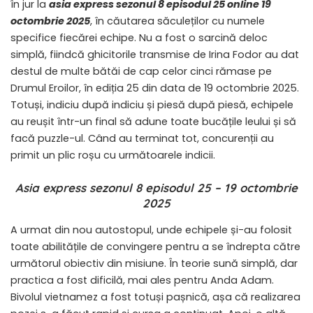
în jur la
asia express sezonul 8 episodul 25 online 19
octombrie 2025
, în căutarea săculeților cu numele
specifice fiecărei echipe. Nu a fost o sarcină deloc
simplă, fiindcă ghicitorile transmise de Irina Fodor au dat
destul de multe bătăi de cap celor cinci rămase pe
Drumul Eroilor, în ediția 25 din data de 19 octombrie 2025.
Totuși, indiciu după indiciu și piesă după piesă, echipele
au reușit într-un final să adune toate bucățile leului și să
facă puzzle-ul. Când au terminat tot, concurenții au
primit un plic roșu cu următoarele indicii.
Asia express sezonul 8 episodul 25 – 19 octombrie
2025
A urmat din nou autostopul, unde echipele și-au folosit
toate abilitățile de convingere pentru a se îndrepta către
următorul obiectiv din misiune. În teorie sună simplă, dar
practica a fost dificilă, mai ales pentru Anda Adam.
Bivolul vietnamez a fost totuși pașnică, așa că realizarea