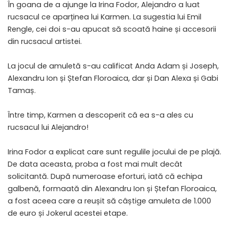
În goana de a ajunge la Irina Fodor, Alejandro a luat
rucsacul ce aparținea lui Karmen. La sugestia lui Emil
Rengle, cei doi s-au apucat să scoată haine și accesorii
din rucsacul artistei.
La jocul de amuletă s-au calificat Anda Adam și Joseph,
Alexandru Ion și Ștefan Floroaica, dar și Dan Alexa și Gabi
Tamaș.
Între timp, Karmen a descoperit că ea s-a ales cu
rucsacul lui Alejandro!
Irina Fodor a explicat care sunt regulile jocului de pe plajă.
De data aceasta, proba a fost mai mult decât
solicitantă. După numeroase eforturi, iată că echipa
galbenă, formaată din Alexandru Ion și Ștefan Floroaica,
a fost aceea care a reușit să câștige amuleta de 1.000
de euro și Jokerul acestei etape.