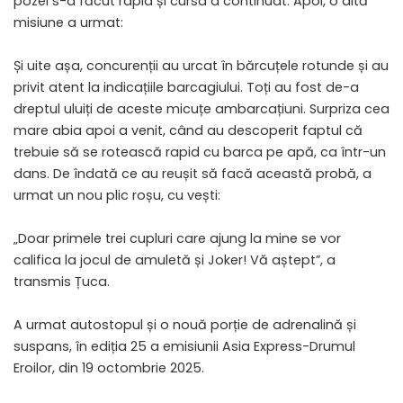
pozei s-a făcut rapid și cursa a continuat. Apoi, o altă
misiune a urmat:
Și uite așa, concurenții au urcat în bărcuțele rotunde și au
privit atent la indicațiile barcagiului. Toți au fost de-a
dreptul uluiți de aceste micuțe ambarcațiuni. Surpriza cea
mare abia apoi a venit, când au descoperit faptul că
trebuie să se rotească rapid cu barca pe apă, ca într-un
dans. De îndată ce au reușit să facă această probă, a
urmat un nou plic roșu, cu vești:
„Doar primele trei cupluri care ajung la mine se vor
califica la jocul de amuletă și Joker! Vă aștept”, a
transmis Țuca.
A urmat autostopul și o nouă porție de adrenalină și
suspans, în ediția 25 a emisiunii Asia Express-Drumul
Eroilor, din 19 octombrie 2025.