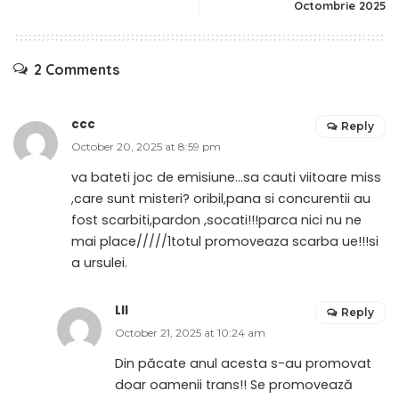
Octombrie 2025
2 Comments
ccc
Reply
October 20, 2025 at 8:59 pm
va bateti joc de emisiune…sa cauti viitoare miss
,care sunt misteri? oribil,pana si concurentii au
fost scarbiti,pardon ,socati!!!parca nici nu ne
mai place/////1totul promoveaza scarba ue!!!si
a ursulei.
Lll
Reply
October 21, 2025 at 10:24 am
Din păcate anul acesta s-au promovat
doar oamenii trans!! Se promovează