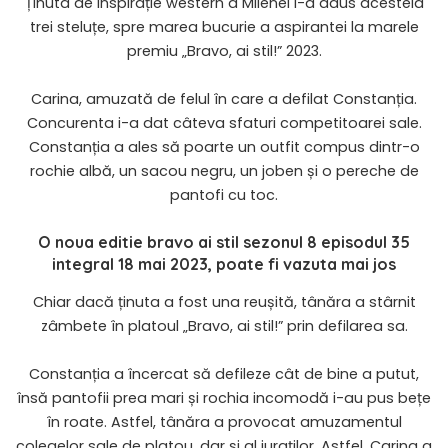
Ținuta de inspirație western a Milenei i-a adus acesteia
trei steluțe, spre marea bucurie a aspirantei la marele
premiu „Bravo, ai stil!” 2023.
Carina, amuzată de felul în care a defilat Constanția.
Concurenta i-a dat câteva sfaturi competitoarei sale.
Constanția a ales să poarte un outfit compus dintr-o
rochie albă, un sacou negru, un joben și o pereche de
pantofi cu toc.
O noua editie
bravo ai stil
sezonul 8 episodul 35
integral 18 mai 2023
, poate fi vazuta mai jos
Chiar dacă ținuta a fost una reușită, tânăra a stârnit
zâmbete în platoul „Bravo, ai stil!” prin defilarea sa.
Constanția a încercat să defileze cât de bine a putut,
însă pantofii prea mari și rochia incomodă i-au pus bețe
în roate. Astfel, tânăra a provocat amuzamentul
colegelor sale de platou, dar și al juraților. Astfel, Carina a