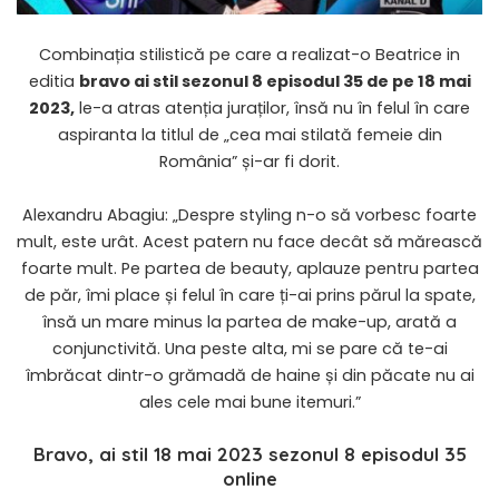
Combinația stilistică pe care a realizat-o Beatrice in
editia
bravo ai stil sezonul 8 episodul 35 de pe 18 mai
2023,
le-a atras atenția juraților, însă nu în felul în care
aspiranta la titlul de „cea mai stilată femeie din
România” și-ar fi dorit.
Alexandru Abagiu: „Despre styling n-o să vorbesc foarte
mult, este urât. Acest patern nu face decât să mărească
foarte mult. Pe partea de beauty, aplauze pentru partea
de păr, îmi place și felul în care ți-ai prins părul la spate,
însă un mare minus la partea de make-up, arată a
conjunctivită. Una peste alta, mi se pare că te-ai
îmbrăcat dintr-o grămadă de haine și din păcate nu ai
ales cele mai bune itemuri.”
Bravo, ai stil 18 mai 2023 sezonul 8 episodul 35
online