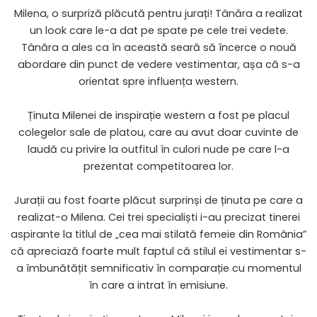
Milena, o surpriză plăcută pentru jurați! Tânăra a realizat
un look care le-a dat pe spate pe cele trei vedete.
Tânăra a ales ca în această seară să încerce o nouă
abordare din punct de vedere vestimentar, așa că s-a
orientat spre influența western.
Ținuta Milenei de inspirație western a fost pe placul
colegelor sale de platou, care au avut doar cuvinte de
laudă cu privire la outfitul în culori nude pe care l-a
prezentat competitoarea lor.
Jurații au fost foarte plăcut surprinși de ținuta pe care a
realizat-o Milena. Cei trei specialiști i-au precizat tinerei
aspirante la titlul de „cea mai stilată femeie din România”
că apreciază foarte mult faptul că stilul ei vestimentar s-
a îmbunătățit semnificativ în comparație cu momentul
în care a intrat în emisiune.