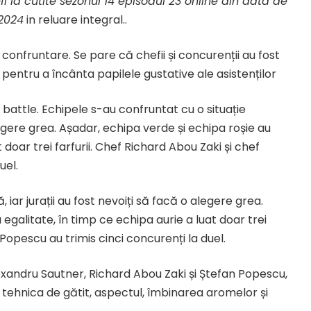
fi la cutite sezonul 14 episodul 23 online din data de
2024
in reluare integral..
 confruntare. Se pare că chefii și concurenții au fost
ntru a încânta papilele gustative ale asistenților
battle. Echipele s-au confruntat cu o situație
alegere grea. Așadar, echipa verde și echipa roșie au
t doar trei farfurii. Chef Richard Abou Zaki și chef
uel.
 iar jurații au fost nevoiți să facă o alegere grea.
 egalitate, în timp ce echipa aurie a luat doar trei
 Popescu au trimis cinci concurenți la duel.
xandru Sautner, Richard Abou Zaki și Ștefan Popescu,
i tehnica de gătit, aspectul, îmbinarea aromelor și