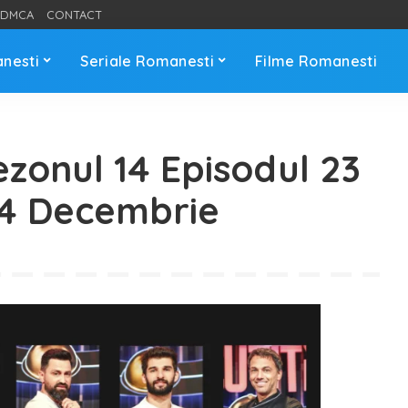
DMCA
CONTACT
anesti
Seriale Romanesti
Filme Romanesti
ezonul 14 Episodul 23
24 Decembrie