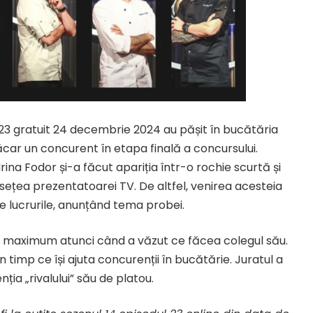
ul 23 gratuit 24 decembrie 2024 au pășit în bucătăria
car un concurent în etapa finală a concursului.
rina Fodor și-a făcut apariția într-o rochie scurtă și
sețea prezentatoarei TV. De altfel, venirea acesteia
e lucrurile, anunțând tema probei.
i la maximum atunci când a văzut ce făcea colegul său.
 timp ce își ajuta concurenții în bucătărie. Juratul a
ția „rivalului” său de platou.