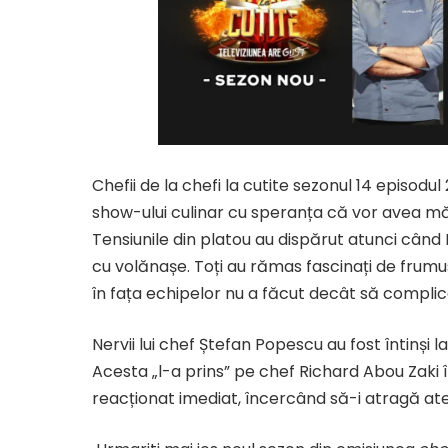
Chefii de la chefi la cutite sezonul 14 episod
show-ului culinar cu speranța că vor avea mă
Tensiunile din platou au dispărut atunci când I
cu volănașe. Toți au rămas fascinați de frumu
în fața echipelor nu a făcut decât să complic
Nervii lui chef Ștefan Popescu au fost întinș
Acesta „l-a prins” pe chef Richard Abou Zaki în
reacționat imediat, încercând să-i atragă aten