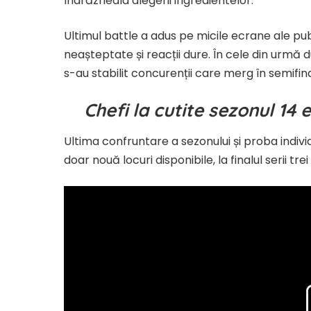
îndrăzneala alegerii ingredientelor.
Ultimul battle a adus pe micile ecrane ale publ
neașteptate și reacții dure. În cele din urmă d
s-au stabilit concurenții care merg în semifin
Chefi la cutite sezonul 14
Ultima confruntare a sezonului și proba individ
doar nouă locuri disponibile, la finalul serii t