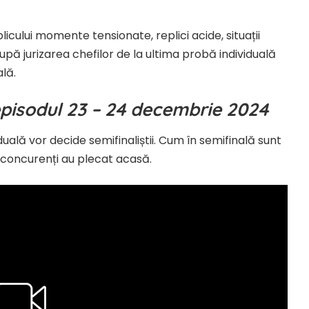
icului momente tensionate, replici acide, situații
upă jurizarea chefilor de la ultima probă individuală
ală.
 episodul 23 – 24 decembrie 2024
uală vor decide semifinaliștii. Cum în semifinală sunt
rei concurenți au plecat acasă.