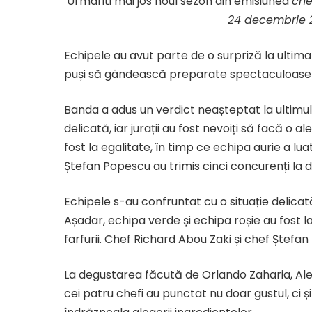
Urmariti mai jos noul sezon din emisiunea
che
24 decembrie 
Echipele au avut parte de o surpriză la ultima
puși să gândească preparate spectaculoase pe
Banda a adus un verdict neașteptat la ultimul 
delicată, iar jurații au fost nevoiți să facă o 
fost la egalitate, în timp ce echipa aurie a lua
Ștefan Popescu au trimis cinci concurenți la d
Echipele s-au confruntat cu o situație delicată,
Așadar, echipa verde și echipa roșie au fost la
farfurii. Chef Richard Abou Zaki și chef Ștefan
La degustarea făcută de Orlando Zaharia, Ale
cei patru chefi au punctat nu doar gustul, ci ș