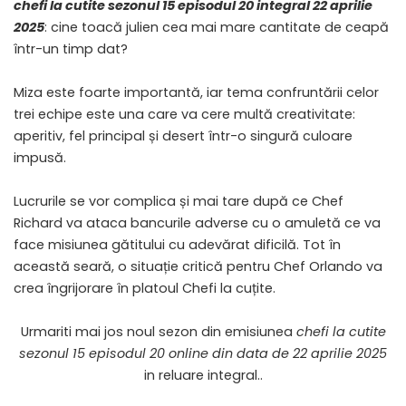
chefi la cutite sezonul 15 episodul 20 integral 22 aprilie
2025
: cine toacă julien cea mai mare cantitate de ceapă
într-un timp dat?
Miza este foarte importantă, iar tema confruntării celor
trei echipe este una care va cere multă creativitate:
aperitiv, fel principal și desert într-o singură culoare
impusă.
Lucrurile se vor complica și mai tare după ce Chef
Richard va ataca bancurile adverse cu o amuletă ce va
face misiunea gătitului cu adevărat dificilă. Tot în
această seară, o situație critică pentru Chef Orlando va
crea îngrijorare în platoul Chefi la cuțite.
Urmariti mai jos noul sezon din emisiunea
chefi la cutite
sezonul 15 episodul 20 online din data de 22 aprilie 2025
in reluare integral..