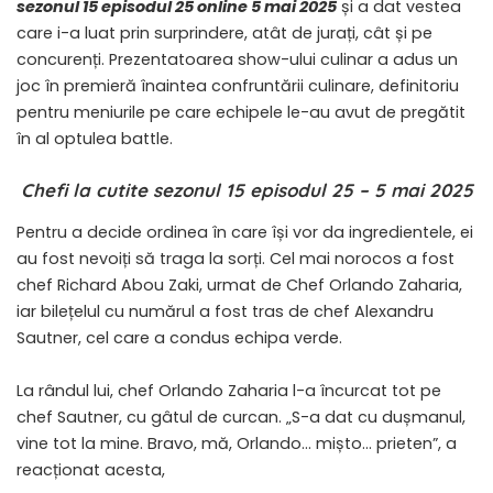
sezonul 15 episodul 25 online 5 mai 2025
și a dat vestea
care i-a luat prin surprindere, atât de jurați, cât și pe
concurenți. Prezentatoarea show-ului culinar a adus un
joc în premieră înaintea confruntării culinare, definitoriu
pentru meniurile pe care echipele le-au avut de pregătit
în al optulea battle.
Chefi la cutite sezonul 15 episodul 25 – 5 mai 2025
Pentru a decide ordinea în care își vor da ingredientele, ei
au fost nevoiți să traga la sorți. Cel mai norocos a fost
chef Richard Abou Zaki, urmat de Chef Orlando Zaharia,
iar bilețelul cu numărul a fost tras de chef Alexandru
Sautner, cel care a condus echipa verde.
La rândul lui, chef Orlando Zaharia l-a încurcat tot pe
chef Sautner, cu gâtul de curcan. „S-a dat cu dușmanul,
vine tot la mine. Bravo, mă, Orlando… mișto… prieten”, a
reacționat acesta,