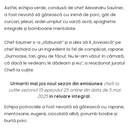
Astfel, echipa verde, condusă de chef Alexandru Sautner,
a fost nevoită să gătească cu: inimă de porc, gât de
curcan, jeleuri, ardei umplut cu varză acră, spaghette
integrale și bomboane mentolate.
Chef Sautner s-a „răzbunat” și a ales să îl „lovească” pe
chef Richard cu un ingredient la fel de complicat, rapane.
„Gumoase, tari, greu de făcut. Nu le-am văzut în cămară,
că dacă le vedeam, le dădeam și eu”, a reacționat juratul
Chefi la cuțite.
Urmariti mai jos noul sezon din emisiunea
chefi la
cutite sezonul 15 episodul 25 online din data de 5 mai
2025
in reluare integral..
Echipa potrocalie a fost nevoită să gătească cu: rapane,
mentosane, eugenii, ciocolată albă, porumb boabe și
burtă porc.