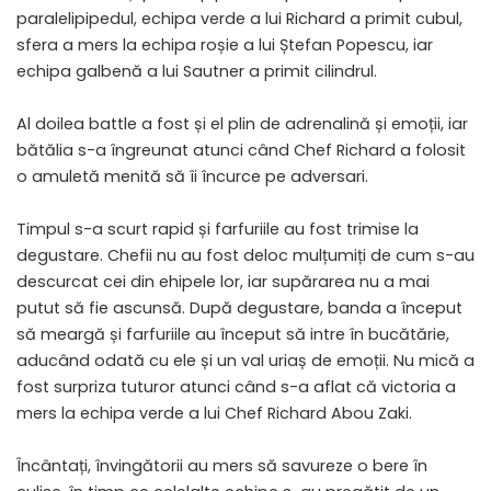
paralelipipedul, echipa verde a lui Richard a primit cubul,
sfera a mers la echipa roșie a lui Ștefan Popescu, iar
echipa galbenă a lui Sautner a primit cilindrul.
Al doilea battle a fost și el plin de adrenalină și emoții, iar
bătălia s-a îngreunat atunci când Chef Richard a folosit
o amuletă menită să îi încurce pe adversari.
Timpul s-a scurt rapid și farfuriile au fost trimise la
degustare. Chefii nu au fost deloc mulțumiți de cum s-au
descurcat cei din ehipele lor, iar supărarea nu a mai
putut să fie ascunsă. După degustare, banda a început
să meargă și farfuriile au început să intre în bucătărie,
aducând odată cu ele și un val uriaș de emoții. Nu mică a
fost surpriza tuturor atunci când s-a aflat că victoria a
mers la echipa verde a lui Chef Richard Abou Zaki.
Încântați, învingătorii au mers să savureze o bere în