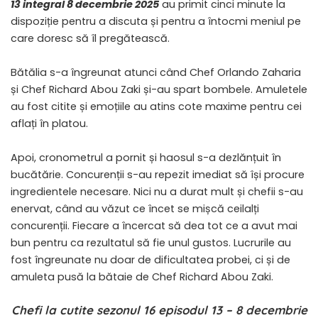
13 integral 8 decembrie 2025
au primit cinci minute la
dispoziție pentru a discuta și pentru a întocmi meniul pe
care doresc să îl pregătească.
Bătălia s-a îngreunat atunci când Chef Orlando Zaharia
și Chef Richard Abou Zaki și-au spart bombele. Amuletele
au fost citite și emoțiile au atins cote maxime pentru cei
aflați în platou.
Apoi, cronometrul a pornit și haosul s-a dezlănțuit în
bucătărie. Concurenții s-au repezit imediat să își procure
ingredientele necesare. Nici nu a durat mult și chefii s-au
enervat, când au văzut ce încet se mișcă ceilalți
concurenții. Fiecare a încercat să dea tot ce a avut mai
bun pentru ca rezultatul să fie unul gustos. Lucrurile au
fost îngreunate nu doar de dificultatea probei, ci și de
amuleta pusă la bătaie de Chef Richard Abou Zaki.
Chefi la cutite sezonul 16 episodul 13 – 8 decembrie