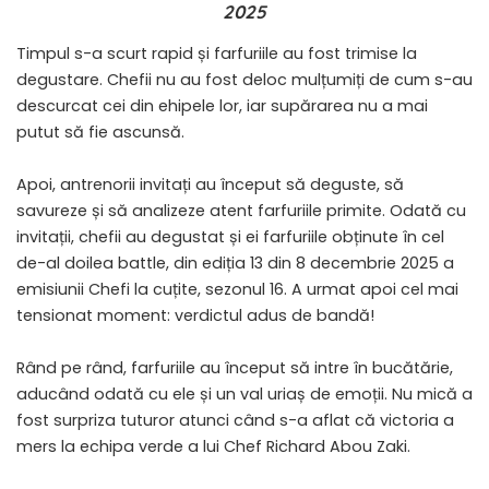
2025
Timpul s-a scurt rapid și farfuriile au fost trimise la
degustare. Chefii nu au fost deloc mulțumiți de cum s-au
descurcat cei din ehipele lor, iar supărarea nu a mai
putut să fie ascunsă.
Apoi, antrenorii invitați au început să deguste, să
savureze și să analizeze atent farfuriile primite. Odată cu
invitații, chefii au degustat și ei farfuriile obținute în cel
de-al doilea battle, din ediția 13 din 8 decembrie 2025 a
emisiunii Chefi la cuțite, sezonul 16. A urmat apoi cel mai
tensionat moment: verdictul adus de bandă!
Rând pe rând, farfuriile au început să intre în bucătărie,
aducând odată cu ele și un val uriaș de emoții. Nu mică a
fost surpriza tuturor atunci când s-a aflat că victoria a
mers la echipa verde a lui Chef Richard Abou Zaki.