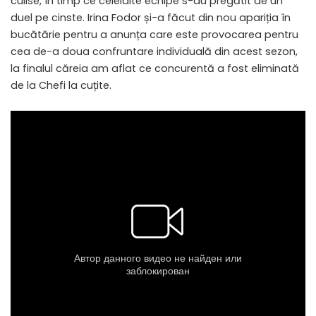
culise, în timp ce celelalte echipe s-au pregătit de un
duel pe cinste. Irina Fodor și-a făcut din nou apariția în
bucătărie pentru a anunța care este provocarea pentru
cea de-a doua confruntare individuală din acest sezon,
la finalul căreia am aflat ce concurentă a fost eliminată
de la Chefi la cuțite.