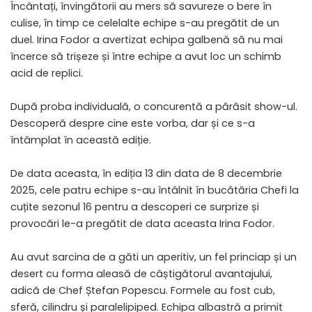
Încântați, învingătorii au mers să savureze o bere în
culise, în timp ce celelalte echipe s-au pregătit de un
duel. Irina Fodor a avertizat echipa galbenă să nu mai
încerce să trișeze și între echipe a avut loc un schimb
acid de replici.
După proba individuală, o concurentă a părăsit show-ul.
Descoperă despre cine este vorba, dar și ce s-a
întâmplat în această ediție.
De data aceasta, în ediția 13 din data de 8 decembrie
2025, cele patru echipe s-au întâlnit în bucătăria Chefi la
cuțite sezonul 16 pentru a descoperi ce surprize și
provocări le-a pregătit de data aceasta Irina Fodor.
Au avut sarcina de a găti un aperitiv, un fel princiap și un
desert cu forma aleasă de câștigătorul avantajului,
adică de Chef Ștefan Popescu. Formele au fost cub,
sferă, cilindru și paralelipiped. Echipa albastră a primit