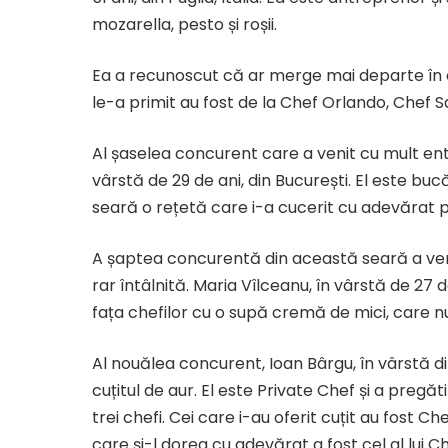
mozarella, pesto și roșii.
Ea a recunoscut că ar merge mai departe în ec
le-a primit au fost de la Chef Orlando, Chef S
Al șaselea concurent care a venit cu mult ent
vârstă de 29 de ani, din București. El este buc
seară o rețetă care i-a cucerit cu adevărat pe
A șaptea concurentă din această seară a veni
rar întâlnită. Maria Vîlceanu, în vârstă de 27 d
fața chefilor cu o supă cremă de mici, care nu 
Al nouălea concurent, Ioan Bârgu, în vârstă di
cuțitul de aur. El este Private Chef și a pregă
trei chefi. Cei care i-au oferit cuțit au fost C
care și-l dorea cu adevărat a fost cel al lui C