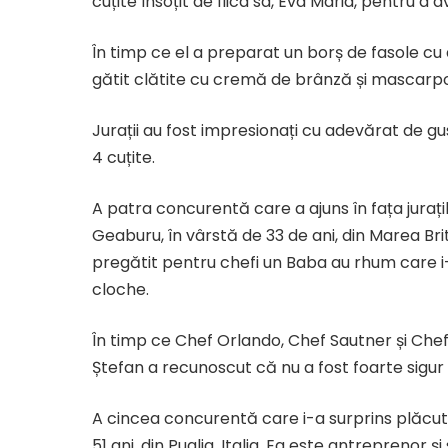
cuțite însoțit de fiica sa, Eva Maria, pentru 
În timp ce el a preparat un borș de fasole cu
gătit clătite cu cremă de brânză și mascar
Jurații au fost impresionați cu adevărat de gu
4 cuțite.
A patra concurentă care a ajuns în fața jurați
Geaburu, în vârstă de 33 de ani, din Marea Bri
pregătit pentru chefi un Baba au rhum care i-a
cloche.
În timp ce Chef Orlando, Chef Sautner și Che
Ștefan a recunoscut că nu a fost foarte sigur d
A cincea concurentă care i-a surprins plăcut 
51 ani, din Puglia, Italia. Ea este antreprenor