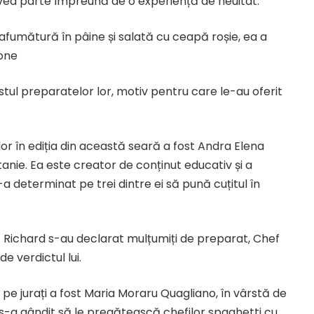
a avea parte împreună de o experiență de neuitat.
 afumătură în pâine și salată cu ceapă roșie, ea a
pone
stul preparatelor lor, motiv pentru care le-au oferit
lor în ediția din această seară a fost Andra Elena
tanie. Ea este creator de conținut educativ și a
 determinat pe trei dintre ei să pună cuțitul în
f Richard s-au declarat mulțumiți de preparat, Chef
e verdictul lui.
pe jurați a fost Maria Moraru Quagliano, în vârstă de
 și s-a gândit să le pregătească chefilor spaghetti cu