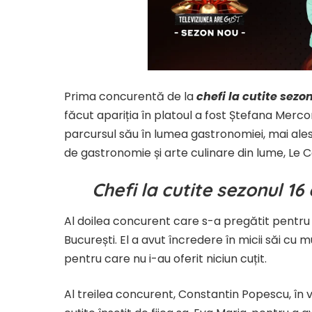
Prima concurentă de la
chefi la cutite sezo
făcut apariția în platoul a fost Ștefana Mercori
parcursul său în lumea gastronomiei, mai ales 
de gastronomie și arte culinare din lume, Le 
Chefi la cutite sezonul 1
Al doilea concurent care s-a pregătit pentru c
București. El a avut încredere în micii săi cu m
pentru care nu i-au oferit niciun cuțit.
Al treilea concurent, Constantin Popescu, în vâ