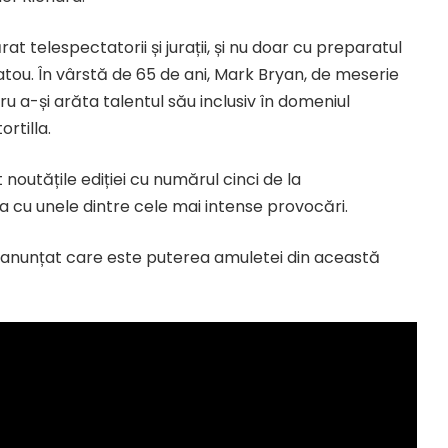
 telespectatorii și jurații, și nu doar cu preparatul
platou. În vârstă de 65 de ani, Mark Bryan, de meserie
ru a-și arăta talentul său inclusiv în domeniul
ortilla.
t noutățile ediției cu numărul cinci de la
a cu unele dintre cele mai intense provocări.
 a anunțat care este puterea amuletei din această