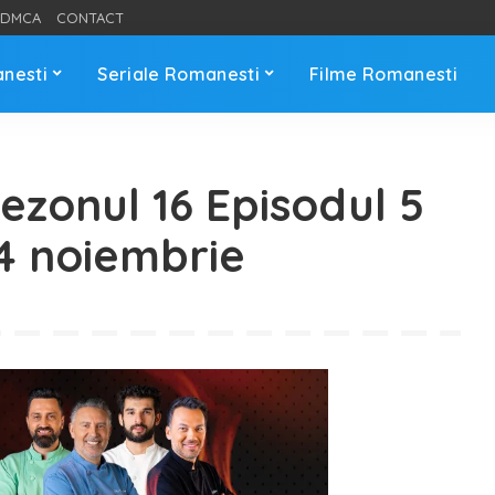
DMCA
CONTACT
anesti
Seriale Romanesti
Filme Romanesti
Sezonul 16 Episodul 5
24 noiembrie