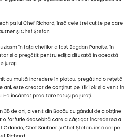
hipa lui Chef Richard, însă cele trei cuțite pe care
autner și Chef Ștefan.
uziasm în fața chefilor a fost Bogdan Panaite, în
ătar și a pregătit pentru ediția difuzată în această
 jurați.
t cu multă încredere în platou, pregătind o rețetă
e ani, este creator de conținut pe TikTok și a venit în
i-a încântat prea tare totuși pe jurați.
n 38 de ani, a venit din Bacău cu gândul de a obține
tit o farfurie deosebită care a câștigat încrederea a
hef Orlando, Chef Sautner și Chef Ștefan, însă cel pe
hef Richard.