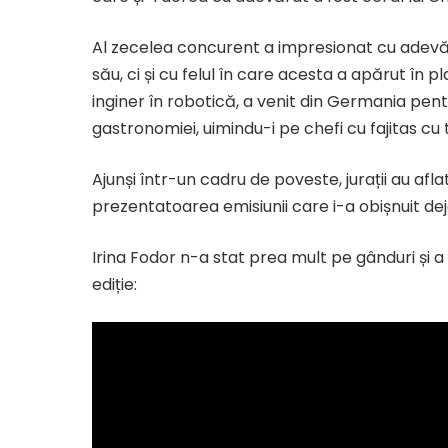
Al zecelea concurent a impresionat cu adevărat
său, ci și cu felul în care acesta a apărut în 
inginer în robotică, a venit din Germania pent
gastronomiei, uimindu-i pe chefi cu fajitas cu t
Ajunși într-un cadru de poveste, jurații au afla
prezentatoarea emisiunii care i-a obișnuit dej
Irina Fodor n-a stat prea mult pe gânduri și
ediție: