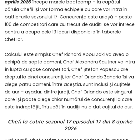
aprilie 2026
începe marele bootcamp – la capătul
căruia Chefii își vor forma echipele cu care vor intra în
battle-urile sezonului 17. Concurența este uriașă – peste
100 de competitori care au trecut de audiții se vor întrece
pentru a ocupa cele 19 locuri disponibile în taberele
Chefilor.
Calculul este simplu: Chef Richard Abou Zaki va avea o
echipă de șapte oameni, Chef Alexandru Sautner va intra
în luptă cu șase competitori, Chef Ștefan Popescu are
dreptul la cinci concurenți, iar Chef Orlando Zaharia își va
alege patru oameni. Între aceștia, sunt incluși și cuțitele
de aur – așadar, dintre jurați, Chef Orlando este singurul
care își poate alege chiar numărul de concurenți la care
este îndreptățit, întrucât în audiții nu a dat cuțitul de aur.
Chefi la cutite sezonul 17 episodul 17 din 8 aprilie
2026