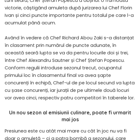
Luni seară, Chef Ștefan Popescu a obținut o frumoasă
victorie, câștigând amuleta după jurizarea lui Chef Florin
Ivan și cinci puncte importante pentru totalul pe care l-a
acumulat până acum.
Având în vedere că Chef Richard Abou Zaki s-a distanțat
în clasament prin numărul de puncte adunate, în
această seară lupta se va da pentru locurile doi și trei,
între Chef Alexandru Sautner și Chef Ștefan Popescu.
Conform regulii introduse sezonul trecut, ocupantul
primului loc în clasamentul final va avea șapte
concurenți în echipă, Chef-ul de pe locul secund va lupta
cu șase concurenți, iar jurații de pe ultimele două locuri
vor avea cinci, respectiv patru competitori în taberele lor.
Un nou sezon al emisiunii culinare, poate fi urmarit
mai jos
Presiunea este cu atât mai mare cu cât în joc nu va fi
doar o amuletă – ci a patra bombă a sezonului, care