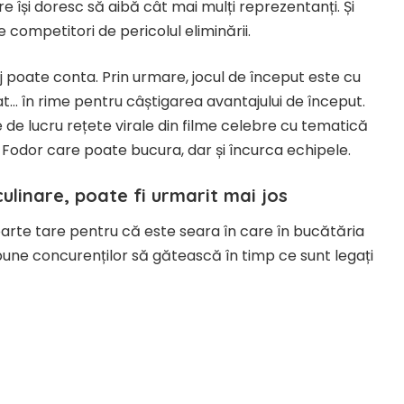
re își doresc să aibă cât mai mulți reprezentanți. Și
e competitori de pericolul eliminării.
j poate conta. Prin urmare, jocul de început este cu
at… în rime pentru câștigarea avantajului de început.
 de lucru rețete virale din filme celebre cu tematică
Fodor care poate bucura, dar și încurca echipele.
culinare, poate fi urmarit mai jos
foarte tare pentru că este seara în care în bucătăria
pune concurenților să gătească în timp ce sunt legați