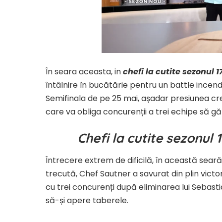
În seara aceasta, in
chefi la cutite sezonul 
întâlnire în bucătărie pentru un battle incend
Semifinala de pe 25 mai, așadar presiunea cre
care va obliga concurenții a trei echipe să găte
Chefi la cutite sezonul 
Întrecere extrem de dificilă, în această sear
trecută, Chef Sautner a savurat din plin victor
cu trei concurenți după eliminarea lui Sebasti
să-și apere taberele.