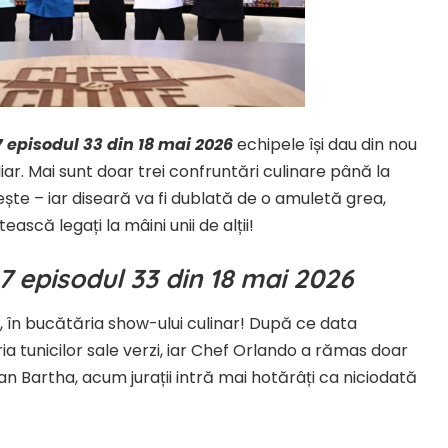
17 episodul 33 din 18 mai 2026
echipele își dau din nou
iar. Mai sunt doar trei confruntări culinare până la
ște – iar diseară va fi dublată de o amuletă grea,
ască legați la mâini unii de alții!
17 episodul 33 din 18 mai 2026
ă, în bucătăria show-ului culinar! După ce data
ia tunicilor sale verzi, iar Chef Orlando a rămas doar
an Bartha, acum jurații intră mai hotărâți ca niciodată