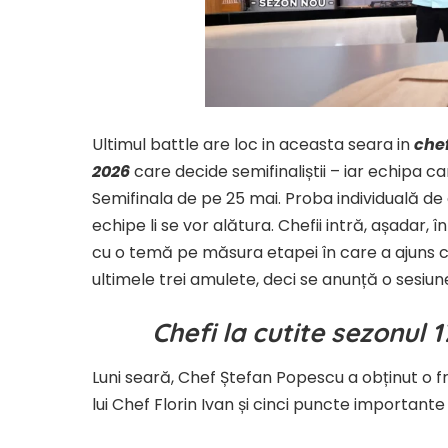
Ultimul battle are loc in aceasta seara in
chef
2026
care decide semifinaliștii – iar echipa c
Semifinala de pe 25 mai. Proba individuală de 
echipe li se vor alătura. Chefii intră, așadar,
cu o temă pe măsura etapei în care a ajuns co
ultimele trei amulete, deci se anunță o sesiun
Chefi la cutite sezonul 
Luni seară, Chef Ștefan Popescu a obținut o 
lui Chef Florin Ivan și cinci puncte importan