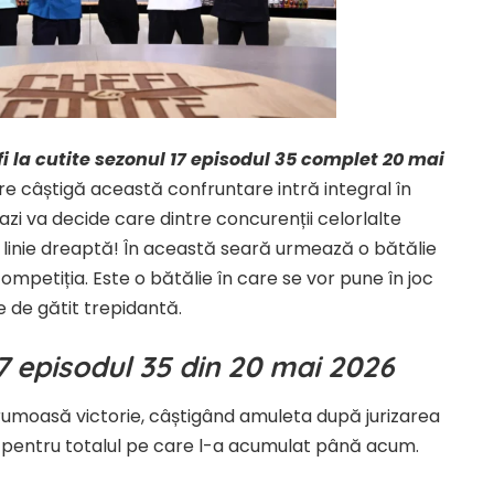
i la cutite sezonul 17 episodul 35 complet 20 mai
are câștigă această confruntare intră integral în
azi va decide care dintre concurenții celorlalte
 în linie dreaptă! În această seară urmează o bătălie
mpetiția. Este o bătălie în care se vor pune în joc
e de gătit trepidantă.
17 episodul 35 din 20 mai 2026
frumoasă victorie, câștigând amuleta după jurizarea
te pentru totalul pe care l-a acumulat până acum.