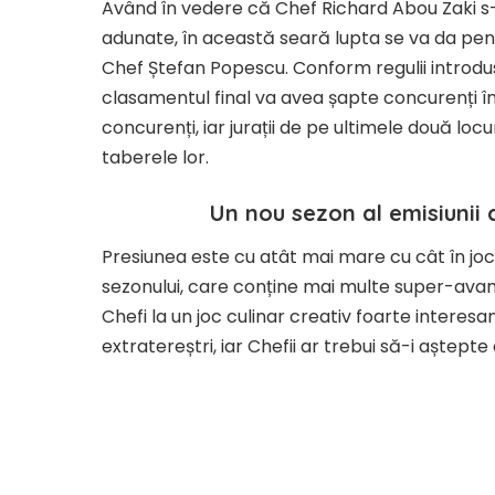
Având în vedere că Chef Richard Abou Zaki s
adunate, în această seară lupta se va da pentru
Chef Ștefan Popescu. Conform regulii introdus
clasamentul final va avea șapte concurenți în
concurenți, iar jurații de pe ultimele două loc
taberele lor.
Un nou sezon al emisiunii 
Presiunea este cu atât mai mare cu cât în joc
sezonului, care conține mai multe super-ava
Chefi la un joc culinar creativ foarte intere
extratereștri, iar Chefii ar trebui să-i aștepte