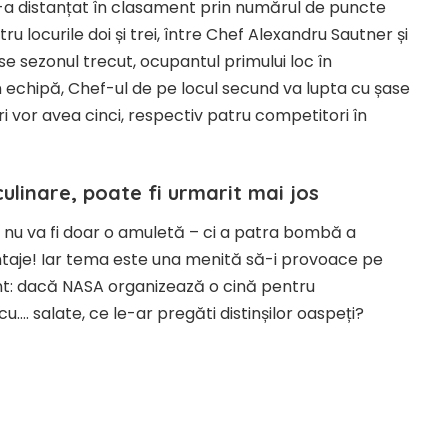
-a distanțat în clasament prin numărul de puncte
 locurile doi și trei, între Chef Alexandru Sautner și
e sezonul trecut, ocupantul primului loc în
 echipă, Chef-ul de pe locul secund va lupta cu șase
uri vor avea cinci, respectiv patru competitori în
culinare, poate fi urmarit mai jos
 nu va fi doar o amuletă – ci a patra bombă a
ntaje! Iar tema este una menită să-i provoace pe
sant: dacă NASA organizează o cină pentru
 cu…. salate, ce le-ar pregăti distinșilor oaspeți?