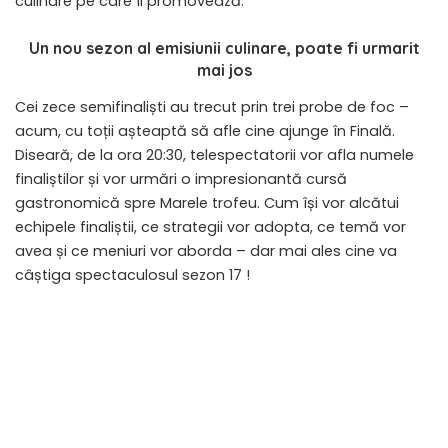
culinare pe care îl promovează.
Un nou sezon al emisiunii culinare, poate fi urmarit
mai jos
Cei zece semifinaliști au trecut prin trei probe de foc –
acum, cu toții așteaptă să afle cine ajunge în Finală.
Diseară, de la ora 20:30, telespectatorii vor afla numele
finaliștilor și vor urmări o impresionantă cursă
gastronomică spre Marele trofeu. Cum își vor alcătui
echipele finaliștii, ce strategii vor adopta, ce temă vor
avea și ce meniuri vor aborda – dar mai ales cine va
câștiga spectaculosul sezon 17 !