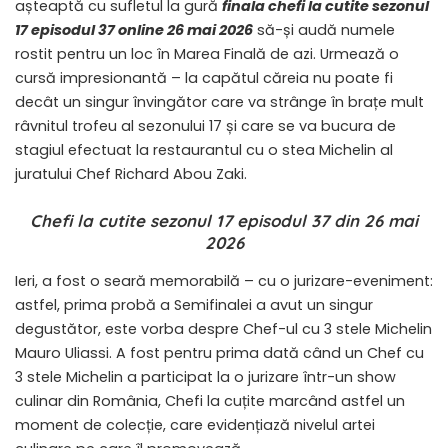
așteaptă cu sufletul la gură
finala chefi la cutite sezonul
17 episodul 37 online 26 mai 2026
să-și audă numele
rostit pentru un loc în Marea Finală de azi. Urmează o
cursă impresionantă – la capătul căreia nu poate fi
decât un singur învingător care va strânge în brațe mult
râvnitul trofeu al sezonului 17 și care se va bucura de
stagiul efectuat la restaurantul cu o stea Michelin al
juratului Chef Richard Abou Zaki.
Chefi la cutite sezonul 17 episodul 37 din 26 mai
2026
Ieri, a fost o seară memorabilă – cu o jurizare-eveniment:
astfel, prima probă a Semifinalei a avut un singur
degustător, este vorba despre Chef-ul cu 3 stele Michelin
Mauro Uliassi. A fost pentru prima dată când un Chef cu
3 stele Michelin a participat la o jurizare într-un show
culinar din România, Chefi la cuțite marcând astfel un
moment de colecție, care evidențiază nivelul artei