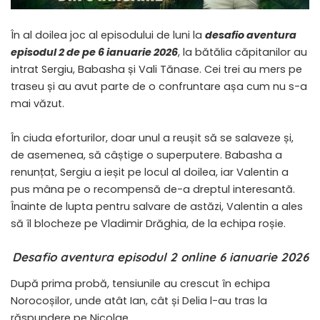
În al doilea joc al episodului de luni la
desafio aventura
episodul 2 de pe 6 ianuarie 2026
, la bătălia căpitanilor au
intrat Sergiu, Babasha și Vali Tănase. Cei trei au mers pe
traseu și au avut parte de o confruntare așa cum nu s-a
mai văzut.
În ciuda eforturilor, doar unul a reușit să se salaveze și,
de asemenea, să câștige o superputere. Babasha a
renunțat, Sergiu a ieșit pe locul al doilea, iar Valentin a
pus mâna pe o recompensă de-a dreptul interesantă.
Înainte de lupta pentru salvare de astăzi, Valentin a ales
să îl blocheze pe Vladimir Drăghia, de la echipa roșie.
Desafio aventura episodul 2 online 6 ianuarie 2026
După prima probă, tensiunile au crescut în echipa
Norocoșilor, unde atât Ian, cât și Delia l-au tras la
răspundere pe Nicolae.