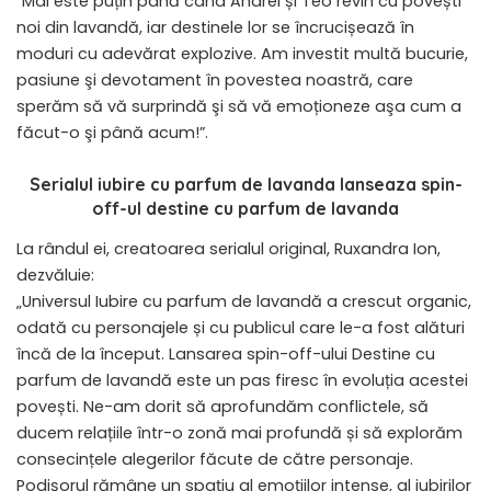
“Mai este puțin până când Andrei și Teo revin cu povești
noi din lavandă, iar destinele lor se încrucișează în
moduri cu adevărat explozive. Am investit multă bucurie,
pasiune şi devotament în povestea noastră, care
sperăm să vă surprindă şi să vă emoționeze aşa cum a
făcut-o şi până acum!”.
Serialul iubire cu parfum de lavanda lanseaza spin-
off-ul destine cu parfum de lavanda
La rândul ei, creatoarea serialul original, Ruxandra Ion,
dezvăluie:
„Universul Iubire cu parfum de lavandă a crescut organic,
odată cu personajele și cu publicul care le-a fost alături
încă de la început. Lansarea spin-off-ului Destine cu
parfum de lavandă este un pas firesc în evoluția acestei
povești. Ne-am dorit să aprofundăm conflictele, să
ducem relațiile într-o zonă mai profundă și să explorăm
consecințele alegerilor făcute de către personaje.
Podișorul rămâne un spațiu al emoțiilor intense, al iubirilor