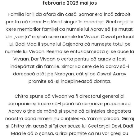
februarie 2023 mai jos
Familia lor îi dă afară din casă. Samar era încă zdrobit
pentru că simar l-a lăsat singur în mandap. Geetanjali le
cere membrilor familiei ca numele lui Aarav să fie mutat
din „voința” ei și să scrie numele lui Vivaan Oswal pe locul
lui. Badi Maa îi spune lui Gajendra că numește totul pe
numele lui Vivaan. Reema se entuziasmează și se duce la
Vivaan. Dar Vivaan o certa pentru că aarav a fost
îndepărtat din familie. Simar Ea cere de la aarav să-i
dorească atât pe Narayan, cât și pe Oswal. Aarav
promite să-și îndeplinească dorința.
Chitra spune că Vivaan va fi directorul general al
companiei și îi cere să-l pună să semneze propunerea.
Aarav o ține de mână și spune că ai înțeles dragostea
noastră când nimeni nu a înțeles-o. Yamini pleacă. Giriraj
și Chitra vin acasă și își cer scuze lui Geetanjali Devi. Badi
Maa le dă o șansă, Giriraj promite că nu vor greși cu