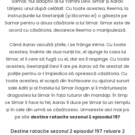
Samar, fiul adoptiv al lui Yamini Devi. Simar și Aarav
tânjesc unul după celălalt. Cu toate acestea, Reema, la
instrucțiunile lui Geetanjali (și lăcomia ei) o găsește pe
Samar pentru a doua căsătorie a lui Simar. Simar este de
acord cu căsătoria, deoarece Reema o manipulează.
Când Aarav ascultă știrile, i se frânge inima. Cu toate
acestea, înainte de ziua nunții lor, el ajunge la casa lui
Simar, el îi cere să fugă cu el, dar ea îl respinge. Cu toate
acestea, Geetanjali Devi îl are pe Aarav să fie arestat de
poliție pentru a-l împiedica să oprească căsătoria. Cu
toate acestea, el scapă din închisoare cu ajutorul surorii
sale Aditi și al fratelui lui Simar Gagan și îi mărturisește
dragostea lui Simar în fața tuturor din mandap. În timp
ce Simar îi face la fel, Aarav îl duce pe Simar la un templu
și în cele din urmă se căsătoresc. Urmareste aici mai jos
pe site
destine ratacite sezonul 2 episodul 197
Destine ratacite sezonul 2 episodul 197 reluare 2