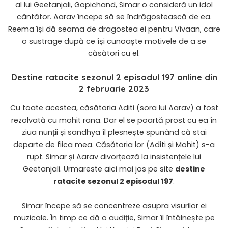
al lui Geetanjali, Gopichand, Simar o consideră un idol
cântător. Aarav începe să se îndrăgostească de ea.
Reema își dă seama de dragostea ei pentru Vivaan, care
o sustrage după ce își cunoaște motivele de a se
căsători cu el.
Destine ratacite sezonul 2 episodul 197 online din
2 februarie 2023
Cu toate acestea, căsătoria Aditi (sora lui Aarav) a fost
rezolvată cu mohit rana. Dar el se poartă prost cu ea în
ziua nunții și sandhya îl plesnește spunând că stai
departe de fiica mea. Căsătoria lor (Aditi și Mohit) s-a
rupt. Simar și Aarav divorțează la insistențele lui
Geetanjali. Urmareste aici mai jos pe site
destine
ratacite sezonul 2 episodul 197
.
Simar începe să se concentreze asupra visurilor ei
muzicale. În timp ce dă o audiție, Simar îl întâlnește pe