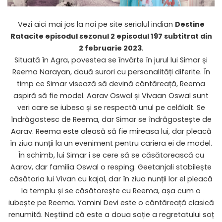
Vezi aici mai jos la noi pe site serialul indian
Destine
Ratacite
episodul sezonul 2 episodul 197 subtitrat din
2 februarie 2023
.
Situată în Agra, povestea se învârte în jurul lui Simar și
Reema Narayan, două surori cu personalități diferite. În
timp ce Simar visează să devină cântăreață, Reema
aspiră să fie model. Aarav Oswal și Vivaan Oswal sunt
veri care se iubesc și se respectă unul pe celălalt. Se
îndrăgostesc de Reema, dar Simar se îndrăgostește de
Aarav. Reema este aleasă să fie mireasa lui, dar pleacă
în ziua nunții la un eveniment pentru cariera ei de model.
În schimb, lui Simar i se cere să se căsătorească cu
Aarav, dar familia Oswal o resping. Geetanjali stabilește
căsătoria lui Vivan cu kajal, dar în ziua nunții lor el pleacă
la templu și se căsătorește cu Reema, așa cum o
iubește pe Reema. Yamini Devi este o cântăreață clasică
renumită. Neștiind că este a doua soție a regretatului soț