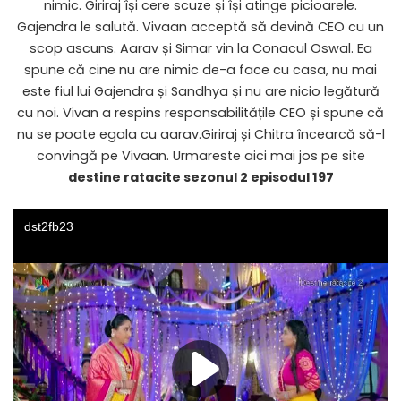
nimic. Giriraj își cere scuze și își atinge picioarele.
Gajendra le salută. Vivaan acceptă să devină CEO cu un
scop ascuns. Aarav și Simar vin la Conacul Oswal. Ea
spune că cine nu are nimic de-a face cu casa, nu mai
este fiul lui Gajendra și Sandhya și nu are nicio legătură
cu noi. Vivan a respins responsabilitățile CEO și spune că
nu se poate egala cu aarav.Giriraj și Chitra încearcă să-l
convingă pe Vivaan. Urmareste aici mai jos pe site
destine ratacite sezonul 2 episodul 197