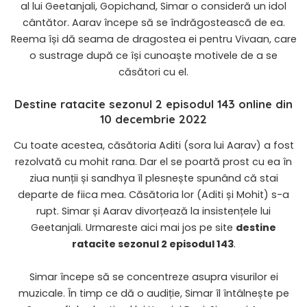
al lui Geetanjali, Gopichand, Simar o consideră un idol
cântător. Aarav începe să se îndrăgostească de ea.
Reema își dă seama de dragostea ei pentru Vivaan, care
o sustrage după ce își cunoaște motivele de a se
căsători cu el.
Destine ratacite sezonul 2 episodul 143 online din
10 decembrie 2022
Cu toate acestea, căsătoria Aditi (sora lui Aarav) a fost
rezolvată cu mohit rana. Dar el se poartă prost cu ea în
ziua nunții și sandhya îl plesnește spunând că stai
departe de fiica mea. Căsătoria lor (Aditi și Mohit) s-a
rupt. Simar și Aarav divorțează la insistențele lui
Geetanjali. Urmareste aici mai jos pe site
destine
ratacite sezonul 2 episodul 143
.
Simar începe să se concentreze asupra visurilor ei
muzicale. În timp ce dă o audiție, Simar îl întâlnește pe