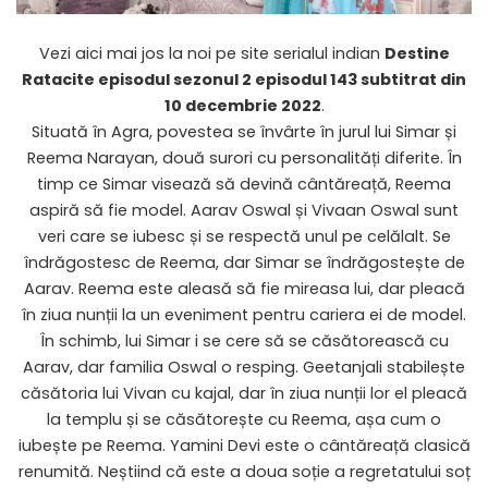
Vezi aici mai jos la noi pe site serialul indian
Destine
Ratacite
episodul sezonul 2 episodul 143 subtitrat din
10 decembrie 2022
.
Situată în Agra, povestea se învârte în jurul lui Simar și
Reema Narayan, două surori cu personalități diferite. În
timp ce Simar visează să devină cântăreață, Reema
aspiră să fie model. Aarav Oswal și Vivaan Oswal sunt
veri care se iubesc și se respectă unul pe celălalt. Se
îndrăgostesc de Reema, dar Simar se îndrăgostește de
Aarav. Reema este aleasă să fie mireasa lui, dar pleacă
în ziua nunții la un eveniment pentru cariera ei de model.
În schimb, lui Simar i se cere să se căsătorească cu
Aarav, dar familia Oswal o resping. Geetanjali stabilește
căsătoria lui Vivan cu kajal, dar în ziua nunții lor el pleacă
la templu și se căsătorește cu Reema, așa cum o
iubește pe Reema. Yamini Devi este o cântăreață clasică
renumită. Neștiind că este a doua soție a regretatului soț