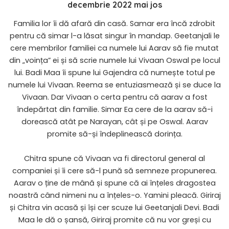
decembrie 2022 mai jos
Familia lor îi dă afară din casă. Samar era încă zdrobit
pentru că simar l-a lăsat singur în mandap. Geetanjali le
cere membrilor familiei ca numele lui Aarav să fie mutat
din „voința” ei și să scrie numele lui Vivaan Oswal pe locul
lui. Badi Maa îi spune lui Gajendra că numește totul pe
numele lui Vivaan. Reema se entuziasmează și se duce la
Vivaan. Dar Vivaan o certa pentru că aarav a fost
îndepărtat din familie. Simar Ea cere de la aarav să-i
dorească atât pe Narayan, cât și pe Oswal. Aarav
promite să-și îndeplinească dorința.
Chitra spune că Vivaan va fi directorul general al
companiei și îi cere să-l pună să semneze propunerea.
Aarav o ține de mână și spune că ai înțeles dragostea
noastră când nimeni nu a înțeles-o. Yamini pleacă. Giriraj
și Chitra vin acasă și își cer scuze lui Geetanjali Devi. Badi
Maa le dă o șansă, Giriraj promite că nu vor greși cu