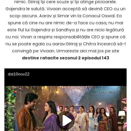
nimic. Giriraj își cere scuze și își atinge picioarele.
Gajendra le salută. Vivaan acceptă să devină CEO cu un
scop ascuns. Aarav și Simar vin la Conacul Oswal. Ea
spune că cine nu are nimic de-a face cu casa, nu mai
este fiul lui Gajendra și Sandhya și nu are nicio legătură
cu noi. Vivan a respins responsabilitățile CEO și spune că
nu se poate egala cu aarav.Giriraj și Chitra încearcă să-l
convingă pe Vivaan. Urmareste aici mai jos pe site
destine ratacite sezonul 2 episodul 143