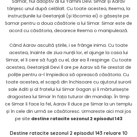
Samar, fiul adoptiv al lui Yamini Devi. Simar și Aarav
tânjesc unul după celălalt. Cu toate acestea, Reema, la
instrucțiunile lui Geetanjali (și lăcomia ei) o găsește pe
Samar pentru a doua căsătorie a lui Simar. Simar este de
acord cu căsătoria, deoarece Reema o manipulează.
Când Aarav ascultă știrile, i se frânge inima. Cu toate
acestea, înainte de ziua nunții lor, el ajunge la casa lui
Simar, el îi cere să fugă cu el, dar ea îl respinge. Cu toate
acestea, Geetanjali Devi îl are pe Aarav să fie arestat de
poliție pentru a-l împiedica să oprească căsătoria. Cu
toate acestea, el scapă din închisoare cu ajutorul surorii
sale Aditi și al fratelui lui Simar Gagan și îi mărturisește
dragostea lui Simar în fața tuturor din mandap. În timp
ce Simar îi face la fel, Aarav îl duce pe Simar la un templu
și în cele din urmă se căsătoresc. Urmareste aici mai jos
pe site
destine ratacite sezonul 2 episodul 143
Destine ratacite sezonul 2 episodul 143 reluare 10