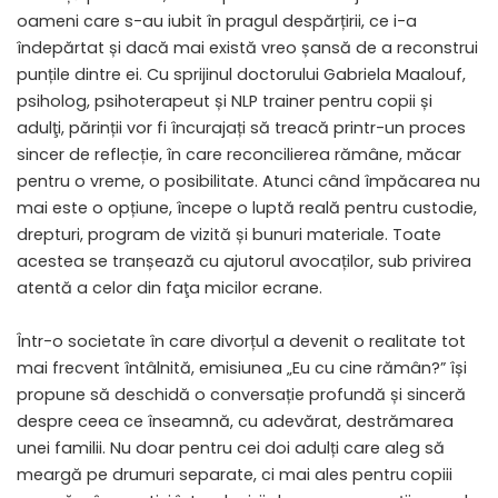
oameni care s-au iubit în pragul despărțirii, ce i-a
îndepărtat și dacă mai există vreo șansă de a reconstrui
punțile dintre ei. Cu sprijinul doctorului Gabriela Maalouf,
psiholog, psihoterapeut și NLP trainer pentru copii și
adulţi, părinții vor fi încurajați să treacă printr-un proces
sincer de reflecție, în care reconcilierea rămâne, măcar
pentru o vreme, o posibilitate. Atunci când împăcarea nu
mai este o opțiune, începe o luptă reală pentru custodie,
drepturi, program de vizită și bunuri materiale. Toate
acestea se tranșează cu ajutorul avocaților, sub privirea
atentă a celor din faţa micilor ecrane.
Într-o societate în care divorțul a devenit o realitate tot
mai frecvent întâlnită, emisiunea „Eu cu cine rămân?” își
propune să deschidă o conversație profundă și sinceră
despre ceea ce înseamnă, cu adevărat, destrămarea
unei familii. Nu doar pentru cei doi adulți care aleg să
meargă pe drumuri separate, ci mai ales pentru copiii