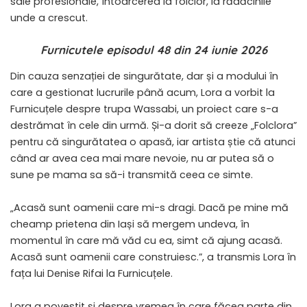
sale profesionale, întoarcerea la folclor, la rădăcinile
unde a crescut.
Furnicutele episodul 48 din 24 iunie 2026
Din cauza senzației de singurătate, dar și a modului în
care a gestionat lucrurile până acum, Lora a vorbit la
Furnicuțele despre trupa Wassabi, un proiect care s-a
destrămat în cele din urmă. Și-a dorit să creeze „Folclora”
pentru că singurătatea o apasă, iar artista știe că atunci
când ar avea cea mai mare nevoie, nu ar putea să o
sune pe mama sa să-i transmită ceea ce simte.
„Acasă sunt oamenii care mi-s dragi. Dacă pe mine mă
cheamp prietena din Iași să mergem undeva, în
momentul în care mă văd cu ea, simt că ajung acasă.
Acasă sunt oamenii care construiesc.”, a transmis Lora în
fața lui Denise Rifai la Furnicuțele.
Lora a povestit și despre vremea în care făcea parte din