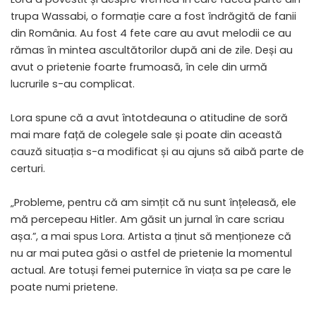
trupa Wassabi, o formație care a fost îndrăgită de fanii
din România. Au fost 4 fete care au avut melodii ce au
rămas în mintea ascultătorilor după ani de zile. Deși au
avut o prietenie foarte frumoasă, în cele din urmă
lucrurile s-au complicat.
Lora spune că a avut întotdeauna o atitudine de soră
mai mare față de colegele sale și poate din această
cauză situația s-a modificat și au ajuns să aibă parte de
certuri.
„Probleme, pentru că am simțit că nu sunt înțeleasă, ele
mă percepeau Hitler. Am găsit un jurnal în care scriau
așa.”, a mai spus Lora. Artista a ținut să menționeze că
nu ar mai putea găsi o astfel de prietenie la momentul
actual. Are totuși femei puternice în viața sa pe care le
poate numi prietene.