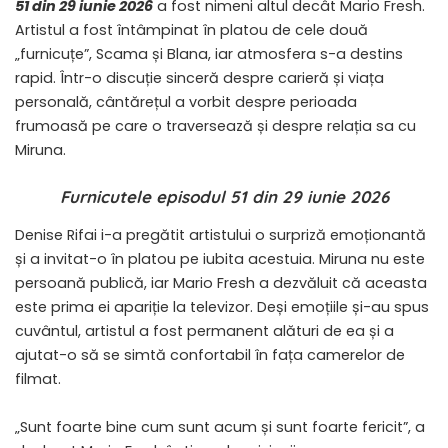
51 din 29 iunie 2026
a fost nimeni altul decât Mario Fresh.
Artistul a fost întâmpinat în platou de cele două
„furnicuțe”, Scama și Blana, iar atmosfera s-a destins
rapid. Într-o discuție sinceră despre carieră și viața
personală, cântărețul a vorbit despre perioada
frumoasă pe care o traversează și despre relația sa cu
Miruna.
Furnicutele episodul 51 din 29 iunie 2026
Denise Rifai i-a pregătit artistului o surpriză emoționantă
și a invitat-o în platou pe iubita acestuia. Miruna nu este
persoană publică, iar Mario Fresh a dezvăluit că aceasta
este prima ei apariție la televizor. Deși emoțiile și-au spus
cuvântul, artistul a fost permanent alături de ea și a
ajutat-o să se simtă confortabil în fața camerelor de
filmat.
„Sunt foarte bine cum sunt acum și sunt foarte fericit”, a