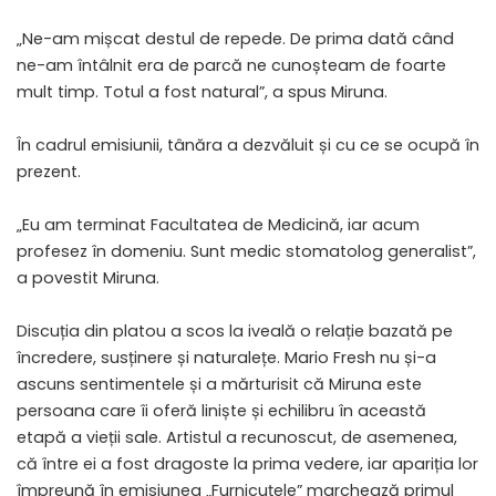
„Ne-am mișcat destul de repede. De prima dată când
ne-am întâlnit era de parcă ne cunoșteam de foarte
mult timp. Totul a fost natural”, a spus Miruna.
În cadrul emisiunii, tânăra a dezvăluit și cu ce se ocupă în
prezent.
„Eu am terminat Facultatea de Medicină, iar acum
profesez în domeniu. Sunt medic stomatolog generalist”,
a povestit Miruna.
Discuția din platou a scos la iveală o relație bazată pe
încredere, susținere și naturalețe. Mario Fresh nu și-a
ascuns sentimentele și a mărturisit că Miruna este
persoana care îi oferă liniște și echilibru în această
etapă a vieții sale. Artistul a recunoscut, de asemenea,
că între ei a fost dragoste la prima vedere, iar apariția lor
împreună în emisiunea „Furnicuțele” marchează primul