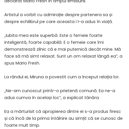
declarat Mario Fresh în timpul emisiunii.
Artistul a vorbit cu admirație despre partenera sa și
despre echilibrul pe care aceasta i l-a adus în viață.
„Iubita mea este superbă. Este o femeie foarte
inteligentă, foarte capabilă. E o femeie care îmi
demonstrează zilnic că e mai puternică decât mine. Mă
face să mă simt relaxat. Sunt un om relaxat lângă ea”, a
spus Mario Fresh.
La rândul ei, Miruna a povestit cum a început relația lor.
„Ne-am cunoscut printr-o prietenă comună. Ea ne-a
adus cumva în același loc”, a explicat tânăra.
Ea a mărturisit că apropierea dintre ei s-a produs firesc
și că încă de la prima întâlnire au simțit că se cunosc de
foarte mult timp.