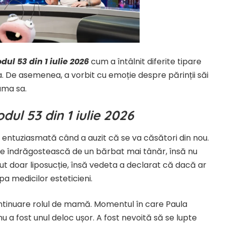
dul 53 din 1 iulie 2026
cum a întâlnit diferite tipare
sa. De asemenea, a vorbit cu emoție despre părinții săi
ama sa.
dul 53 din 1 iulie 2026
entuziasmată când a auzit că se va căsători din nou.
 se îndrăgostească de un bărbat mai tânăr, însă nu
cut doar liposucție, însă vedeta a declarat că dacă ar
pa medicilor esteticieni.
 continuare rolul de mamă. Momentul în care Paula
nu a fost unul deloc ușor. A fost nevoită să se lupte