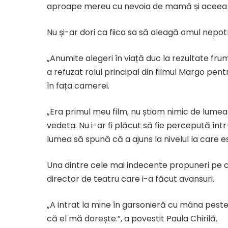
aproape mereu cu nevoia de mamă și aceea de f
Nu și-ar dori ca fiica sa să aleagă omul nepotr
„Anumite alegeri în viață duc la rezultate frum
a refuzat rolul principal din filmul Margo pen
în fața camerei.
„Era primul meu film, nu știam nimic de lume
vedeta. Nu i-ar fi plăcut să fie percepută în
lumea să spună că a ajuns la nivelul la care es
Una dintre cele mai indecente propuneri pe c
director de teatru care i-a făcut avansuri.
„A intrat la mine în garsonieră cu mâna peste 
că el mă dorește.”, a povestit Paula Chirilă.