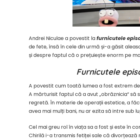
Andrei Niculae a povestit la
furnicutele episo
de fete, însă în cele din urmă și-a găsit alea
și despre faptul că o prețuiește enorm pe m
Furnicutele episo
A povestit cum toată lumea a fost extrem de 
A mărturisit faptul că a avut „obrăznicia” să
regretă. În materie de operații estetice, a fă
avea mai mulți bani, nu ar ezita să intre sub lu
Cel mai greu rol în viața sa a fost și este în
Chirilă i-a transmis fetiței sale că divorțează 