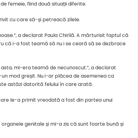
emeie, fiind două situații diferite.
ivit cu care să-și petreacă zilele.
oase.”, a declarat Paula Chirilă. A mărturisit faptul că
tru că i-a fost teamă să nu i se ceară să se dezbrace
a asta, mi-era teamă de necunoscut.”, a declarat
tr-un mod greșit. Nu i-ar plăcea de asemenea ca
te astăzi datorită felului în care arată.
are le-a primit vreodată a fost din partea unui
organele genitale și mi-a zis că sunt foarte bună și