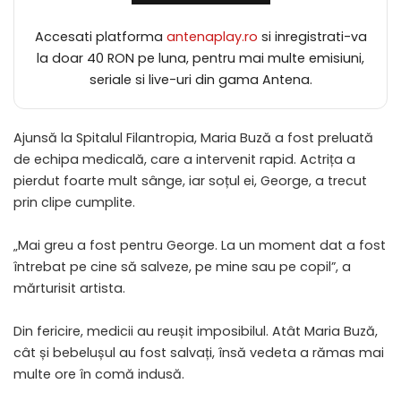
Accesati platforma
antenaplay.ro
si inregistrati-va
la doar 40 RON pe luna, pentru mai multe emisiuni,
seriale si live-uri din gama Antena.
Ajunsă la Spitalul Filantropia, Maria Buză a fost preluată
de echipa medicală, care a intervenit rapid. Actrița a
pierdut foarte mult sânge, iar soțul ei, George, a trecut
prin clipe cumplite.
„Mai greu a fost pentru George. La un moment dat a fost
întrebat pe cine să salveze, pe mine sau pe copil”, a
mărturisit artista.
Din fericire, medicii au reușit imposibilul. Atât Maria Buză,
cât și bebelușul au fost salvați, însă vedeta a rămas mai
multe ore în comă indusă.