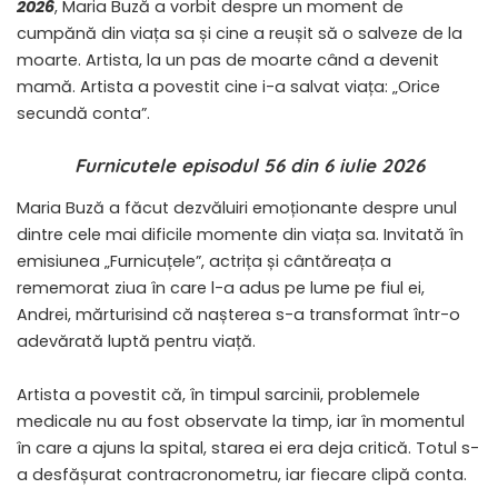
2026
, Maria Buză a vorbit despre un moment de
cumpănă din viața sa și cine a reușit să o salveze de la
moarte. Artista, la un pas de moarte când a devenit
mamă. Artista a povestit cine i-a salvat viața: „Orice
secundă conta”.
Furnicutele episodul 56 din 6 iulie 2026
Maria Buză a făcut dezvăluiri emoționante despre unul
dintre cele mai dificile momente din viața sa. Invitată în
emisiunea „Furnicuțele”, actrița și cântăreața a
rememorat ziua în care l-a adus pe lume pe fiul ei,
Andrei, mărturisind că nașterea s-a transformat într-o
adevărată luptă pentru viață.
Artista a povestit că, în timpul sarcinii, problemele
medicale nu au fost observate la timp, iar în momentul
în care a ajuns la spital, starea ei era deja critică. Totul s-
a desfășurat contracronometru, iar fiecare clipă conta.