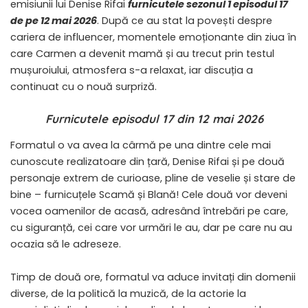
emisiunii lui Denise Rifai
furnicutele sezonul 1 episodul 17
de pe 12 mai 2026
. După ce au stat la povești despre
cariera de influencer, momentele emoționante din ziua în
care Carmen a devenit mamă și au trecut prin testul
mușuroiului, atmosfera s-a relaxat, iar discuția a
continuat cu o nouă surpriză.
Furnicutele episodul 17 din 12 mai 2026
Formatul o va avea la cârmă pe una dintre cele mai
cunoscute realizatoare din țară, Denise Rifai și pe două
personaje extrem de curioase, pline de veselie și stare de
bine – furnicuțele Scamă și Blană! Cele două vor deveni
vocea oamenilor de acasă, adresând întrebări pe care,
cu siguranță, cei care vor urmări le au, dar pe care nu au
ocazia să le adreseze.
Timp de două ore, formatul va aduce invitați din domenii
diverse, de la politică la muzică, de la actorie la