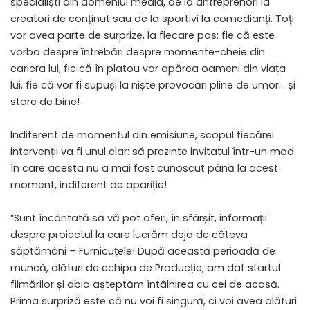
specialiști din domeniul media, de la antreprenori la
creatori de conținut sau de la sportivi la comedianți. Toți
vor avea parte de surprize, la fiecare pas: fie că este
vorba despre întrebări despre momente-cheie din
cariera lui, fie că în platou vor apărea oameni din viața
lui, fie că vor fi supuși la niște provocări pline de umor… și
stare de bine!
Indiferent de momentul din emisiune, scopul fiecărei
intervenții va fi unul clar: să prezinte invitatul într-un mod
în care acesta nu a mai fost cunoscut până la acest
moment, indiferent de apariție!
”Sunt încântată să vă pot oferi, în sfârșit, informații
despre proiectul la care lucrăm deja de câteva
săptămâni – Furnicuțele! După această perioadă de
muncă, alături de echipa de Producție, am dat startul
filmărilor și abia așteptăm întâlnirea cu cei de acasă.
Prima surpriză este că nu voi fi singură, ci voi avea alături