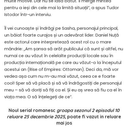
multe motive. Dar nu se lasă bătut. Îi merge mintea
pentru a ieși din cele mai la limită situații”, a spus Tudor
Istodor într-un interviu.
Îl vei cunoaște și îndrăgi pe Sasha, personajul principal,
un băiat foarte curajos și un adevărat lider. Daniel Nuță
este actorul care interpretează acest rol cu o mare
mândrie: „Am șansa să arăt publicului că sunt și altfel, nu
numai ce au văzut în celelalte producții locale sau în
producția internațională pe care au văzut-o la începutul
acestui an (Rise of Empires: Ottoman). Deci da, mă vor
vedea așa cum nu m-au mai văzut, ceea ce e foarte
cool! Sper să vă placă și să vă îndrăgostiți de personajul
meu – să vă doriți să fiți ca el. Și eu aș vrea să fiu ca el în
viața mea. O să înțelegeți de ce”.
Noul serial romanesc
groapa sezonul 2 episodul 10
reluare 25 decembrie 2025
, poate fi vazut in reluare
mai jos