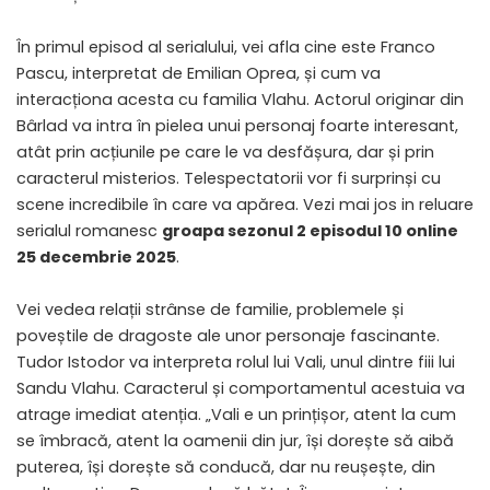
În primul episod al serialului, vei afla cine este Franco
Pascu, interpretat de Emilian Oprea, și cum va
interacționa acesta cu familia Vlahu. Actorul originar din
Bârlad va intra în pielea unui personaj foarte interesant,
atât prin acțiunile pe care le va desfășura, dar și prin
caracterul misterios. Telespectatorii vor fi surprinși cu
scene incredibile în care va apărea. Vezi mai jos in reluare
serialul romanesc
groapa sezonul 2 episodul 10 online
25 decembrie 2025
.
Vei vedea relații strânse de familie, problemele și
poveștile de dragoste ale unor personaje fascinante.
Tudor Istodor va interpreta rolul lui Vali, unul dintre fiii lui
Sandu Vlahu. Caracterul și comportamentul acestuia va
atrage imediat atenția. „Vali e un prințișor, atent la cum
se îmbracă, atent la oamenii din jur, își dorește să aibă
puterea, își dorește să conducă, dar nu reușește, din