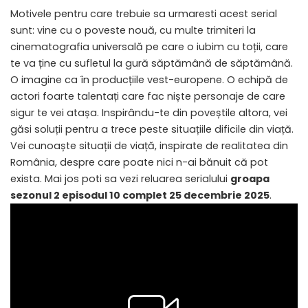
Motivele pentru care trebuie sa urmaresti acest serial
sunt: vine cu o poveste nouă, cu multe trimiteri la
cinematografia universală pe care o iubim cu toții, care
te va ține cu sufletul la gură săptămână de săptămână.
O imagine ca în producțiile vest-europene. O echipă de
actori foarte talentați care fac niște personaje de care
sigur te vei atașa. Inspirându-te din poveștile altora, vei
găsi soluții pentru a trece peste situațiile dificile din viață.
Vei cunoaște situații de viață, inspirate de realitatea din
România, despre care poate nici n-ai bănuit că pot
exista. Mai jos poti sa vezi reluarea serialului
groapa
sezonul 2 episodul 10 complet 25 decembrie 2025
.