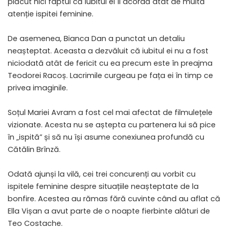
plăcut nici faptul că iubitul ei îi acordă atât de multă
atenție ispitei feminine.
De asemenea, Bianca Dan a punctat un detaliu
neașteptat. Aceasta a dezvăluit că iubitul ei nu a fost
niciodată atât de fericit cu ea precum este în preajma
Teodorei Racoș. Lacrimile curgeau pe fața ei în timp ce
privea imaginile.
Soțul Mariei Avram a fost cel mai afectat de filmulețele
vizionate. Acesta nu se aștepta cu partenera lui să pice
în „ispită” și să nu își asume conexiunea profundă cu
Cătălin Brînză.
Odată ajunși la vilă, cei trei concurenți au vorbit cu
ispitele feminine despre situațiile neașteptate de la
bonfire. Acestea au rămas fără cuvinte când au aflat că
Ella Vișan a avut parte de o noapte fierbinte alături de
Teo Costache.