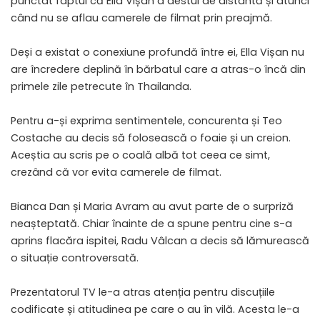
punctat faptul că Ella Vișan a destul de distantă și atunci
când nu se aflau camerele de filmat prin preajmă.
Deși a existat o conexiune profundă între ei, Ella Vișan nu
are încredere deplină în bărbatul care a atras-o încă din
primele zile petrecute în Thailanda.
Pentru a-și exprima sentimentele, concurenta și Teo
Costache au decis să folosească o foaie și un creion.
Aceștia au scris pe o coală albă tot ceea ce simt,
crezând că vor evita camerele de filmat.
Bianca Dan și Maria Avram au avut parte de o surpriză
neașteptată. Chiar înainte de a spune pentru cine s-a
aprins flacăra ispitei, Radu Vâlcan a decis să lămurească
o situație controversată.
Prezentatorul TV le-a atras atenția pentru discuțiile
codificate și atitudinea pe care o au în vilă. Acesta le-a