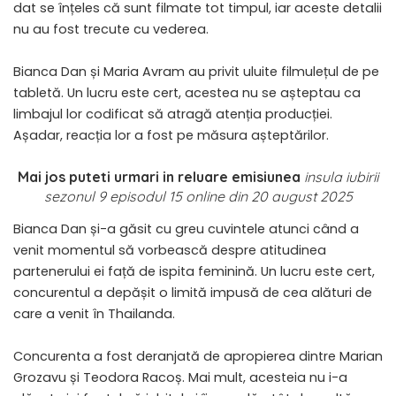
dat se înțeles că sunt filmate tot timpul, iar aceste detalii
nu au fost trecute cu vederea.
Bianca Dan și Maria Avram au privit uluite filmulețul de pe
tabletă. Un lucru este cert, acestea nu se așteptau ca
limbajul lor codificat să atragă atenția producției.
Așadar, reacția lor a fost pe măsura așteptărilor.
Mai jos puteti urmari in reluare emisiunea
insula iubirii
sezonul 9 episodul 15 online din 20 august 2025
Bianca Dan și-a găsit cu greu cuvintele atunci când a
venit momentul să vorbească despre atitudinea
partenerului ei față de ispita feminină. Un lucru este cert,
concurentul a depășit o limită impusă de cea alături de
care a venit în Thailanda.
Concurenta a fost deranjată de apropierea dintre Marian
Grozavu și Teodora Racoș. Mai mult, acesteia nu i-a