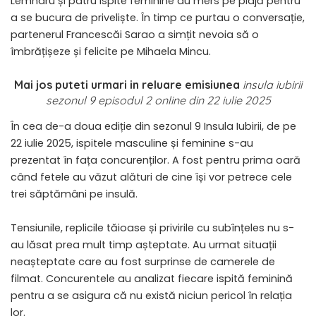
Lemnaru și patru ispite feminine au mers pe plajă pentru
a se bucura de priveliște. În timp ce purtau o conversație,
partenerul Francescăi Sarao a simțit nevoia să o
îmbrățișeze și felicite pe Mihaela Mincu.
Mai jos puteti urmari in reluare emisiunea
insula iubirii
sezonul 9 episodul 2 online din 22 iulie 2025
În cea de-a doua ediție din sezonul 9 Insula Iubirii, de pe
22 iulie 2025, ispitele masculine și feminine s-au
prezentat în fața concurenților. A fost pentru prima oară
când fetele au văzut alături de cine își vor petrece cele
trei săptămâni pe insulă.
Tensiunile, replicile tăioase și privirile cu subînțeles nu s-
au lăsat prea mult timp așteptate. Au urmat situații
neașteptate care au fost surprinse de camerele de
filmat. Concurentele au analizat fiecare ispită feminină
pentru a se asigura că nu există niciun pericol în relația
lor.