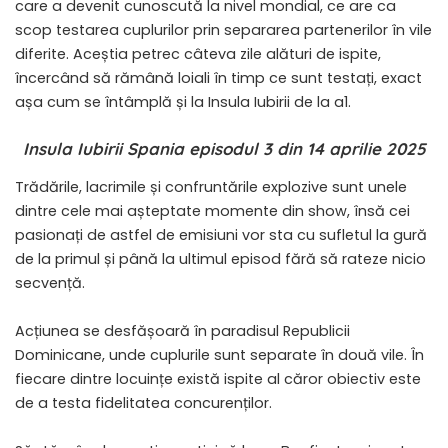
care a devenit cunoscută la nivel mondial, ce are ca
scop testarea cuplurilor prin separarea partenerilor în vile
diferite. Aceștia petrec câteva zile alături de ispite,
încercând să rămână loiali în timp ce sunt testați, exact
așa cum se întâmplă și la Insula Iubirii de la a1.
Insula Iubirii Spania episodul 3 din 14 aprilie 2025
Trădările, lacrimile și confruntările explozive sunt unele
dintre cele mai așteptate momente din show, însă cei
pasionați de astfel de emisiuni vor sta cu sufletul la gură
de la primul și până la ultimul episod fără să rateze nicio
secvență.
Acțiunea se desfășoară în paradisul Republicii
Dominicane, unde cuplurile sunt separate în două vile. În
fiecare dintre locuințe există ispite al căror obiectiv este
de a testa fidelitatea concurenților.