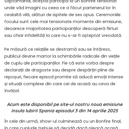
Săptămânal, aceștia participă la un Bonfire tensionat
unde văd imagini cu ceea ce a făcut partenerul lor în
cealaltă vilă, alături de ispitele de sex opus. Ceremoniile
focului sunt cele mai tensionate momente din emisiune,
deoarece majoritatea participanților descoperă flirturi
sau chiar infidelități la care nu s-ar fi așteptat vreodată.
Pe măsură ce relațiile se destramă sau se întăresc,
publicul devine martor la schimbările radicale din viețile
de cuplu ale participanților. Fie că este vorba despre
declarații de dragoste sau despre despărțiri pline de
repoșuri, fiecare episod promite să aducă emoții intense
și situații complexe din care cei de acasă au ceva de
învățat.
Acum este disponibil pe site-ul nostru noua emisiune
insula Iubirii Spania episodul 3 din 14 aprilie 2025
În cele din urmă, show-ul culminează cu un Bonfire final,
în care cuplurile trebuie să decidă dacă pleacă acasă