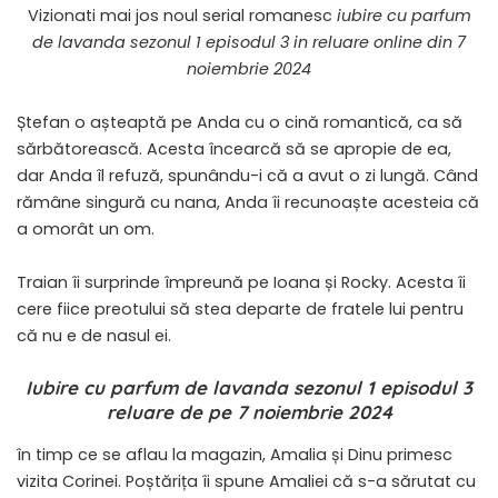
Vizionati mai jos noul serial romanesc
iubire cu parfum
de lavanda sezonul 1 episodul 3 in reluare online din 7
noiembrie 2024
Ștefan o așteaptă pe Anda cu o cină romantică, ca să
sărbătorească. Acesta încearcă să se apropie de ea,
dar Anda îl refuză, spunându-i că a avut o zi lungă. Când
rămâne singură cu nana, Anda îi recunoaște acesteia că
a omorât un om.
Traian îi surprinde împreună pe Ioana și Rocky. Acesta îi
cere fiice preotului să stea departe de fratele lui pentru
că nu e de nasul ei.
Iubire cu parfum de lavanda sezonul 1 episodul 3
reluare de pe 7 noiembrie 2024
în timp ce se aflau la magazin, Amalia și Dinu primesc
vizita Corinei. Poștărița îi spune Amaliei că s-a sărutat cu