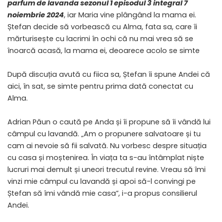
parfum de lavanda sezonul 1 episodul 3 integral 7
noiembrie 2024
, iar Maria vine plângând la mama ei.
Ștefan decide să vorbească cu Alma, fata sa, care îi
mărturisește cu lacrimi în ochi că nu mai vrea să se
înoarcă acasă, la mama ei, deoarece acolo se simte
După discuția avută cu fiica sa, Ștefan îi spune Andei că
aici, în sat, se simte pentru prima dată conectat cu
Alma.
Adrian Păun o caută pe Anda și îi propune să îi vândă lui
câmpul cu lavandă. „Am o propunere salvatoare și tu
cam ai nevoie să fii salvată. Nu vorbesc despre situația
cu casa și moștenirea. În viața ta s-au întâmplat niște
lucruri mai demult și uneori trecutul revine. Vreau să îmi
vinzi mie câmpul cu lavandă și apoi să-l convingi pe
Ștefan să îmi vândă mie casa”, i-a propus consilierul
Andei.