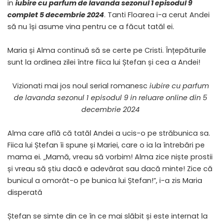
in
iubire cu parfum de lavanda sezonul 1 episodul 9
complet 5 decembrie 2024
. Tanti Floarea i-a cerut Andei
să nu își asume vina pentru ce a făcut tatăl ei.
Maria și Alma continuă să se certe pe Cristi. Înțepăturile
sunt la ordinea zilei între fiica lui Ștefan și cea a Andei!
Vizionati mai jos noul serial romanesc
iubire cu parfum
de lavanda sezonul 1 episodul 9 in reluare online din 5
decembrie 2024
Alma care află că tatăl Andei a ucis-o pe străbunica sa.
Fiica lui Ștefan îi spune și Mariei, care o ia la întrebări pe
mama ei. „Mamă, vreau să vorbim! Alma zice niște prostii
și vreau să știu dacă e adevărat sau dacă minte! Zice că
bunicul a omorât-o pe bunica lui Ștefan!”, i-a zis Maria
disperată
Ștefan se simte din ce în ce mai slăbit și este internat la