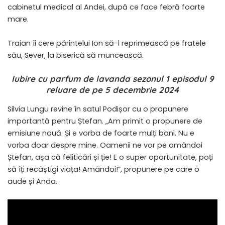
cabinetul medical al Andei, după ce face febră foarte
mare.
Traian îi cere părintelui Ion să-l reprimească pe fratele
său, Sever, la biserică să muncească.
Iubire cu parfum de lavanda sezonul 1 episodul 9
reluare de pe 5 decembrie 2024
Silvia Lungu revine în satul Podișor cu o propunere
importantă pentru Ștefan. „Am primit o propunere de
emisiune nouă. Și e vorba de foarte mulți bani. Nu e
vorba doar despre mine. Oamenii ne vor pe amândoi
Ștefan, așa că feliticări și ție! E o super oportunitate, poți
să îți recâștigi viața! Amândoi!”, propunere pe care o
aude și Anda.