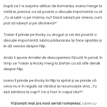
După ce l-a surprins alături de Romanița, Ioana merge la
tatăl ei, preotul, ca să poarte o discuție importantă cu el:
„Tu ai iubit-o pe mama, nu? Dacă iubești pe cineva, cum
poți să iubești și pe altcineva?”.
Traian îl prinde pe Rocky cu droguri și cei doi poartă o
discuție importantă. Iubita pădurarului își face apariția și
le dă vestea despre Filip.
Anda îi spune Amaliei de descoperirea făcută în jurnal, în
timp ce Traian și Rocky merg la Ștefan ca să afle detalii
despre Filip.
Ioana îl prinde pe Rocky la Filip la spital și se prinde că
ceva nu e în regulă, iar tânărul își recunoaște vina: „Tu
ești sănătos la cap?! Ce a fost în capul tău?!”.
Vizionati mai jos noul serial romanesc
iubire cu