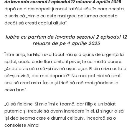
de lavnada sezonul 2 episodul 12 reluare 4 aprilie 2025
după ce a descoperit jurnalul tatălui său în care acesta
a scris că „nimic cu este mai greu pe lumea aceasta
decât să crești copilul altuia”.
Iubire cu parfum de lavanda sezonul 2 episodul 12
reluare de pe 4 aprilie 2025
Între timp, lui Filip i s-a făcut rău și a ajuns de urgență la
spital, acolo unde Romanița îl privește cu multă durere:
„Anda a zis că o să-și revină ușor, ușor. El din criza asta o
să-și revină, dar mai departe?! Nu mai pot nici să simt
sau să cred asta. Îmi e și frică să mă mai gândesc la
ceva bun”.
„O să fie bine. Și mie îmi e teamă, dar Filip e un băiat
puternic și trebuie să avem încredere în el. El singur o să
își dea seama care e drumul cel bun”, încearcă să o
consoleze Alma.