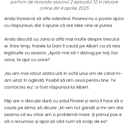
parfum de lavanda sezonul 2 episodul 12 in reluare
online din 4 aprilie 2025
Anda încearcă să afle adevărul. Floarea nu o poate ajuta
cu răspunsuri, dar îi spune că are idee cine ar putea.
Anda discută cu Jana și află mai multe despre trecutul
ei. Între timp, fratele lui Dani îl caută pe Albert ca să reia
legăturile cu acesta: „Ajută-mă să-i distrug pe toți, fac
orice, te ajut cu orice!”.
„Nu am mai văzut atâta ură în ochii unui om de când m-
am uitat în oglindă. Posibil să am ceva pentru tine. Te
contactez eu”, a fost răspunsul lui Albert.
Filip are o discuție dură cu soțul Floarei și asta îl face să o
caute pe Alma, să dicute: „M-am tot gândit și mi-am dat
seama că eu chiar am o problemă mare. Și primul pas e
să o recunosc și apoi să văd cum să scap de ea”.