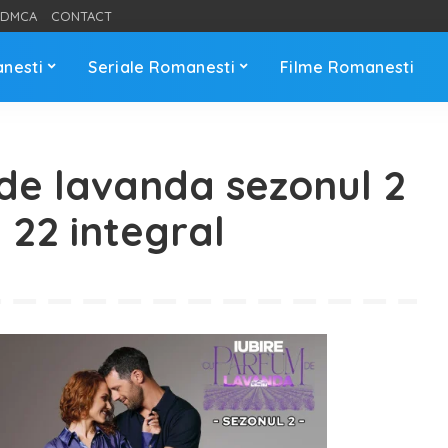
DMCA
CONTACT
anesti
Seriale Romanesti
Filme Romanesti
 de lavanda sezonul 2
 22 integral