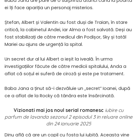
Baba Jana are pare de o surprinză atunci când la poarta
ei îți face apariția un personaj misterios.
Ștefan, Albert și Valentin au fost duși de Traian, în stare
critică, la cabinetul Andei, iar Alma a fost salvată. Deși au
fost stabilizați de către medicul din Podișor, Sky și tatăl
Mariei au ajuns de urgență la spital.
Un secret dur al lui Albert a ieșit la iveală. În urma
investigațiilor făcute de către medicii spitalului, Anda a
aflat că soțul ei suferă de ciroză și este pe tratament.
Baba Jana a ținut să-i dezvăluie un „secret” Ioanei, după
ce a aflat de la Rocky că tânăra este însărcinată.
Vizionati mai jos noul serial romanesc
iubire cu
parfum de lavanda sezonul 2 episodul 3 in reluare online
din 24 ianuarie 2025
Dinu află că are un copil cu fosta lui iubită. Aceasta vine