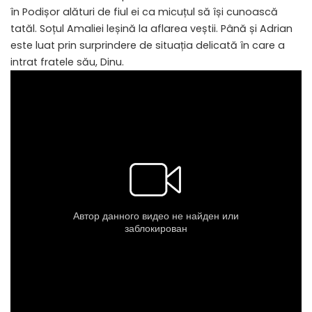
în Podișor alături de fiul ei ca micuțul să își cunoască
tatăl. Soțul Amaliei leșină la aflarea veștii. Până și Adrian
este luat prin surprindere de situația delicată în care a
intrat fratele său, Dinu.