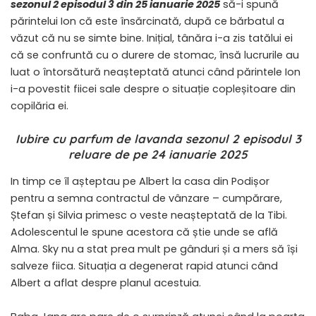
sezonul 2 episodul 3 din 25 ianuarie 2025
să-i spună
părintelui Ion că este însărcinată, după ce bărbatul a
văzut că nu se simte bine. Inițial, tânăra i-a zis tatălui ei
că se confruntă cu o durere de stomac, însă lucrurile au
luat o întorsătură neașteptată atunci când părintele Ion
i-a povestit fiicei sale despre o situație copleșitoare din
copilăria ei.
Iubire cu parfum de lavanda sezonul 2 episodul 3
reluare de pe 24 ianuarie 2025
In timp ce îl așteptau pe Albert la casa din Podișor
pentru a semna contractul de vânzare – cumpărare,
Ștefan și Silvia primesc o veste neașteptată de la Tibi.
Adolescentul le spune acestora că știe unde se află
Alma. Sky nu a stat prea mult pe gânduri și a mers să își
salveze fiica. Situația a degenerat rapid atunci când
Albert a aflat despre planul acestuia.