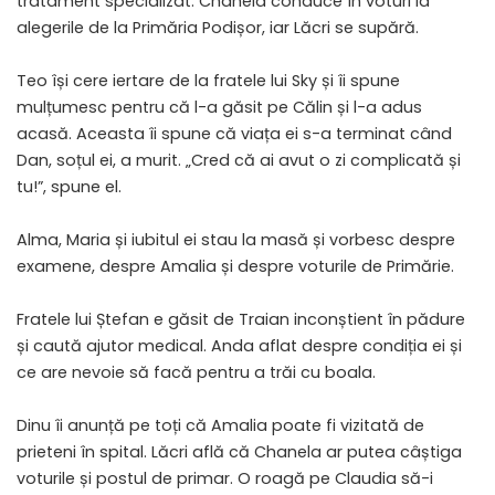
tratament specializat. Chanela conduce în voturi la
alegerile de la Primăria Podișor, iar Lăcri se supără.
Teo își cere iertare de la fratele lui Sky și îi spune
mulțumesc pentru că l-a găsit pe Călin și l-a adus
acasă. Aceasta îi spune că viața ei s-a terminat când
Dan, soțul ei, a murit. „Cred că ai avut o zi complicată și
tu!”, spune el.
Alma, Maria și iubitul ei stau la masă și vorbesc despre
examene, despre Amalia și despre voturile de Primărie.
Fratele lui Ștefan e găsit de Traian inconștient în pădure
și caută ajutor medical. Anda aflat despre condiția ei și
ce are nevoie să facă pentru a trăi cu boala.
Dinu îi anunță pe toți că Amalia poate fi vizitată de
prieteni în spital. Lăcri află că Chanela ar putea câștiga
voturile și postul de primar. O roagă pe Claudia să-i