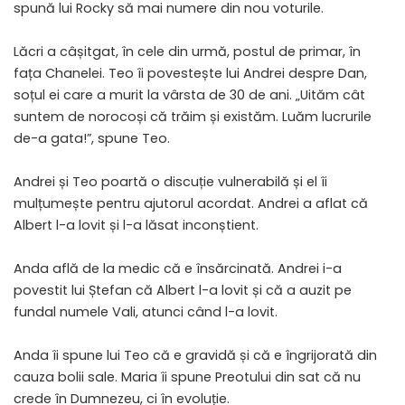
spună lui Rocky să mai numere din nou voturile.
Lăcri a câșitgat, în cele din urmă, postul de primar, în
fața Chanelei. Teo îi povestește lui Andrei despre Dan,
soțul ei care a murit la vârsta de 30 de ani. „Uităm cât
suntem de norocoși că trăim și existăm. Luăm lucrurile
de-a gata!”, spune Teo.
Andrei și Teo poartă o discuție vulnerabilă și el îi
mulțumește pentru ajutorul acordat. Andrei a aflat că
Albert l-a lovit și l-a lăsat inconștient.
Anda află de la medic că e însărcinată. Andrei i-a
povestit lui Ștefan că Albert l-a lovit și că a auzit pe
fundal numele Vali, atunci când l-a lovit.
Anda îi spune lui Teo că e gravidă și că e îngrijorată din
cauza bolii sale. Maria îi spune Preotului din sat că nu
crede în Dumnezeu, ci în evoluție.