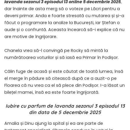
lavanda sezonul 3 episodul 13 online 5 decembrie 2025
,
dar înainte de asta merg să o voteze pe Lăcri pentru a
deveni primar. Anda e foarte stresată cu mutarea și și-a
făcut o programare la analize la București, iar Ștefan o
aude și o confruntă. Aceasta încearcă să-i explice că nu
are motive de îngrijorare.
Chanela vrea să-l convingă pe Rocky să mintă la
numărătoarea voturilor și să iasă ea Primar în Podișor.
Călin fuge de acasă și este căutat de toată lumea, însă
el merge în pădure să citească după ce a auzit-o pe
Floarea că nu vrea ca el să plece din Podișor. I-a lăsat un
bilețel mamei, însă ea este foarte îngrijorată.
Iubire cu parfum de lavanda sezonul 3 episodul 13
din data de 5 decembrie 2025
Amalia și Dinu ajung la spital și ea are parte de