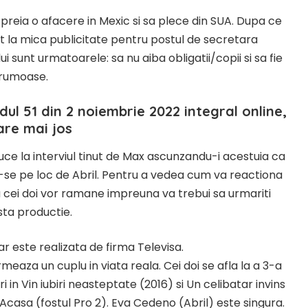
preia o afacere in Mexic si sa plece din SUA. Dupa ce
t la mica publicitate pentru postul de secretara
 sunt urmatoarele: sa nu aiba obligatii/copii si sa fie
rumoase.
odul 51 din 2 noiembrie 2022 integral online,
are mai jos
duce la interviul tinut de Max ascunzandu-i acestuia ca
-se pe loc de Abril. Pentru a vedea cum va reactiona
a cei doi vor ramane impreuna va trebui sa urmariti
ta productie.
ar este realizata de firma Televisa.
meaza un cuplu in viata reala. Cei doi se afla la a 3-a
 in Vin iubiri neasteptate (2016) si Un celibatar invins
Acasa (fostul Pro 2). Eva Cedeno (Abril) este singura.