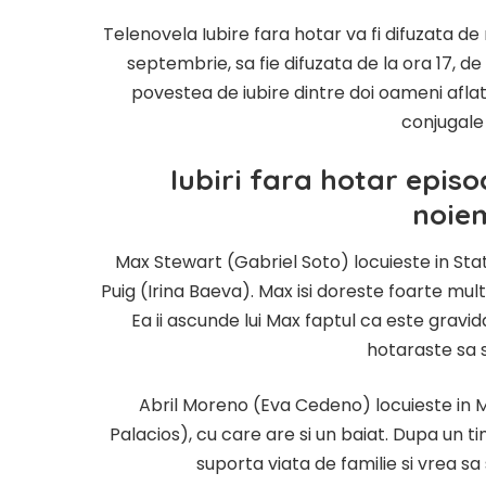
Telenovela Iubire fara hotar va fi difuzata de 
septembrie, sa fie difuzata de la ora 17, d
povestea de iubire dintre doi oameni aflati la
conjugale
Iubiri fara hotar episo
noie
Max Stewart (Gabriel Soto) locuieste in Stat
Puig (Irina Baeva). Max isi doreste foarte mul
Ea ii ascunde lui Max faptul ca este gravi
hotaraste sa 
Abril Moreno (Eva Cedeno) locuieste in 
Palacios), cu care are si un baiat. Dupa un t
suporta viata de familie si vrea s