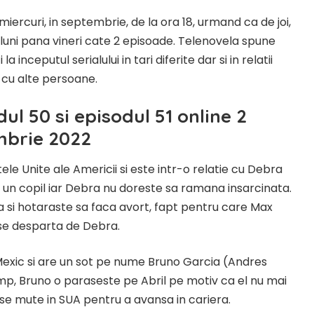
miercuri, in septembrie, de la ora 18, urmand ca de joi,
e luni pana vineri cate 2 episoade. Telenovela spune
 inceputul serialului in tari diferite dar si in relatii
 cu alte persoane.
dul 50 si episodul 51 online 2
mbrie 2022
ele Unite ale Americii si este intr-o relatie cu Debra
t un copil iar Debra nu doreste sa ramana insarcinata.
da si hotaraste sa faca avort, fapt pentru care Max
se desparta de Debra.
Mexic si are un sot pe nume Bruno Garcia (Andres
imp, Bruno o paraseste pe Abril pe motiv ca el nu mai
a se mute in SUA pentru a avansa in cariera.