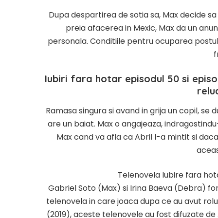
Dupa despartirea de sotia sa, Max decide sa 
preia afacerea in Mexic, Max da un anun
personala. Conditiile pentru ocuparea postului
f
Iubiri fara hotar episodul 50 si epis
relu
Ramasa singura si avand in grija un copil, se 
are un baiat. Max o angajeaza, indragostindu
Max cand va afla ca Abril l-a mintit si dac
aceas
Telenovela Iubire fara hot
Gabriel Soto (Max) si Irina Baeva (Debra) for
telenovela in care joaca dupa ce au avut roluri
(2019), aceste telenovele au fost difuzate de 