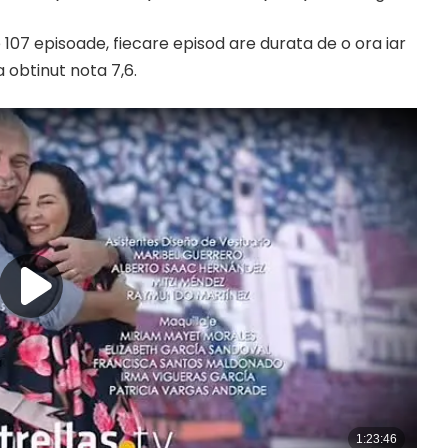
e 107 episoade, fiecare episod are durata de o ora iar
 obtinut nota 7,6.