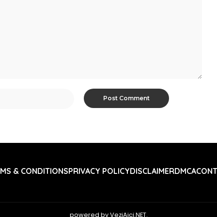
MS & CONDITIONS
PRIVACY POLICY
DISCLAIMER
DMCA
CONT
powered by VeziAici.NET.