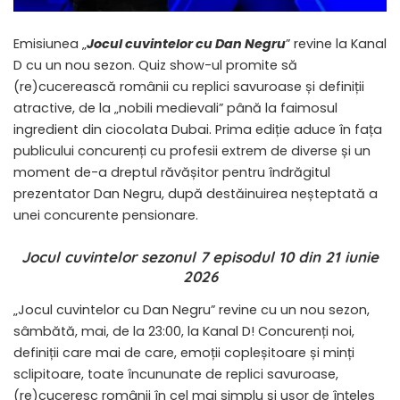
Emisiunea „
Jocul cuvintelor cu Dan Negru
” revine la Kanal
D cu un nou sezon. Quiz show-ul promite să
(re)cucerească românii cu replici savuroase și definiții
atractive, de la „nobili medievali” până la faimosul
ingredient din ciocolata Dubai. Prima ediție aduce în fața
publicului concurenți cu profesii extrem de diverse și un
moment de-a dreptul răvășitor pentru îndrăgitul
prezentator Dan Negru, după destăinuirea neșteptată a
unei concurente pensionare.
Jocul cuvintelor sezonul 7 episodul 10 din 21 iunie
2026
„Jocul cuvintelor cu Dan Negru” revine cu un nou sezon,
sâmbătă, mai, de la 23:00, la Kanal D! Concurenți noi,
definiții care mai de care, emoții copleșitoare și minți
sclipitoare, toate încununate de replici savuroase,
(re)cuceresc românii în cel mai simplu și ușor de înțeles