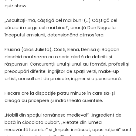
quiz show.
„Ascultați-mă, câștigă cel mai bun! (…) Câștigă cel
căruia îi merge cel mai bine!”, anunță Dan Negru la
începutul emisiunii, detensionând atmosfera.
Frusina (alias Julieta), Costi, Elena, Denisa și Bogdan
deschid noul sezon cu o serie alertă de definiții și
răspunsuri. Concurenții, unul și unul, au formări, profesii și
preocupări diferite: îngrijitor de spații verzi, make-up
artist, consultant de proiecte, inginer și o pensionară.
Fiecare are la dispoziție patru minute în care să-și
aleagă cu pricepere și îndrăzneală cuvintele.
„Nobili din spațiul românesc medieval”, „Ingredient de
bază în ciocolata Dubai”, „Vietate din lumea
necuvântătoarelor” și „Impuls înnăscut, opus rațiunii” sunt