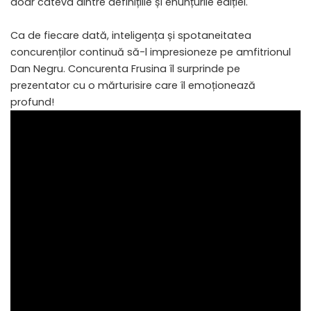
doar câteva dintre definițiile și enunțurile ediției.
Ca de fiecare dată, inteligența și spotaneitatea
concurenților continuă să-l impresioneze pe amfitrionul
Dan Negru. Concurenta Frusina îl surprinde pe
prezentator cu o mărturisire care îl emoționează
profund!