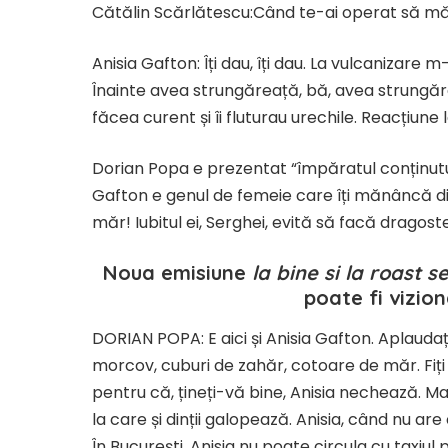
Cătălin Scărlătescu:Când te-ai operat să mă 
Anisia Gafton: Îți dau, îți dau. La vulcanizare
Înainte avea strungăreață, bă, avea strungă
făcea curent și îi fluturau urechile. Reacțiune 
Dorian Popa e prezentat “împăratul conținutului
Gafton e genul de femeie care îți mănâncă d
măr! Iubitul ei, Serghei, evită să facă dragos
Noua emisiune
la bine si la roast 
poate fi vizio
DORIAN POPA: E aici și Anisia Gafton. Aplauda
morcov, cuburi de zahăr, cotoare de măr. Fiți a
pentru că, țineți-vă bine, Anisia nechează. Mai
la care și dinții galopează. Anisia, când nu ar
În București, Anisia nu poate circula cu taxiu