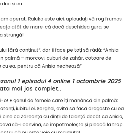
duc și eu.
 m-am operat. Raluka este aici, aplaudați vă rog frumos.
reața atât de mare, că dacă deschidea gura, se
la strungă!
 fără conținut”, dar îi face pe toți să râdă: “Anisia
in palmă – morcovi, cuburi de zahăr, cotoare de
te cu ea, pentru că Anisia nechează”
sezonul 1 episodul 4 online 1 octombrie 2025
nata mai jos complet..
ți-o! E genul de femeie care îți mănâncă din palmă:
tenți, iubitul ei, Serghei, evită să facă dragoste cu ea
 bine ca Zdreanța cu dinții de faianță decât ca Anisia,
e ceva să-i convină, se împotmolește și pleacă la trap.
l pentru că nu este voie cu maimuța!