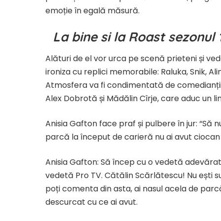
emoție în egală măsură.
La bine si la Roast sezonul
Alături de el vor urca pe scenă prieteni și 
ironiza cu replici memorabile: Raluka, Snik, A
Atmosfera va fi condimentată de comedianții 
Alex Dobrotă și Mădălin Cîrje, care aduc un lin
Anisia Gafton face praf și pulbere în jur: “Să 
parcă la început de carieră nu ai avut ciocan 
Anisia Gafton: Să încep cu o vedetă adevărată,
vedetă Pro TV. Cătălin Scărlătescu! Nu ești s
poți comenta din asta, ai nasul acela de parcă
descurcat cu ce ai avut.