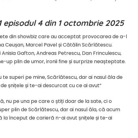
 1 episodul 4 din 1 octombrie 2025
vedete din showbiz care au acceptat provocarea de a-l
lina Ceușan, Marcel Pavel și Cătălin Scărlătescu.
Anisia Gafton, Andreas Petrescu, Dan Frinculescu,
e-up plin de umor, ironii fine și surprize neașteptate.
nu te superi pe mine, Scărlătescu, dar ai nasul ăla de
de șnițele și te-ai descurcat cu ce ai avut”
 nu pe una pe care o știți doar de la sate, ci o
uper plin de Scărlătescu, dar ai nasul ăla, că acum
 la început de carieră n-ai avut șnițele și te-ai