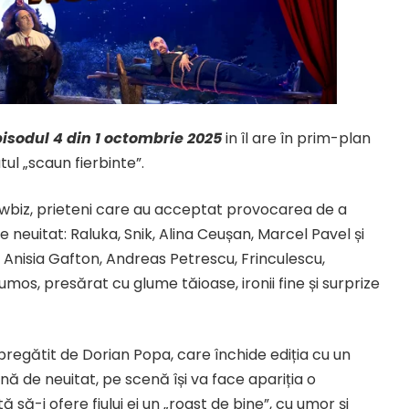
episodul 4 din 1 octombrie 2025
in îl are în prim-plan
l „scaun fierbinte”.
howbiz, prieteni care au acceptat provocarea de a
 neuitat: Raluka, Snik, Alina Ceușan, Marcel Pavel și
i Anisia Gafton, Andreas Petrescu, Frinculescu,
mos, presărat cu glume tăioase, ironii fine și surprize
pregătit de Dorian Popa, care închide ediția cu un
ă de neuitat, pe scenă își va face apariția o
 să-i ofere fiului ei un „roast de bine”, cu umor și