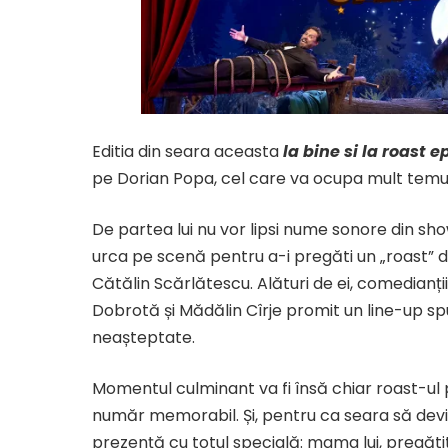
Editia din seara aceasta
la bine si la roast 
pe Dorian Popa, cel care va ocupa mult temutu
De partea lui nu vor lipsi nume sonore din s
urca pe scenă pentru a-i pregăti un „roast” de
Cătălin Scărlătescu. Alături de ei, comedianți
Dobrotă și Mădălin Cîrje promit un line-up spu
neașteptate.
​Momentul culminant va fi însă chiar roast-ul 
număr memorabil. Și, pentru ca seara să devin
prezență cu totul specială: mama lui, pregătită