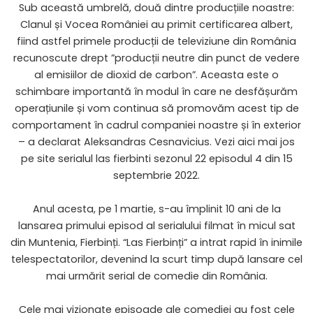
Sub această umbrelă, două dintre producțiile noastre:
Clanul și Vocea României au primit certificarea albert,
fiind astfel primele producții de televiziune din România
recunoscute drept ”producții neutre din punct de vedere
al emisiilor de dioxid de carbon”. Aceasta este o
schimbare importantă în modul în care ne desfășurăm
operațiunile și vom continua să promovăm acest tip de
comportament în cadrul companiei noastre și în exterior
– a declarat Aleksandras Cesnavicius. Vezi aici mai jos
pe site serialul las fierbinti sezonul 22 episodul 4 din 15
septembrie 2022.
Anul acesta, pe 1 martie, s-au împlinit 10 ani de la
lansarea primului episod al serialului filmat în micul sat
din Muntenia, Fierbinți. “Las Fierbinți” a intrat rapid în inimile
telespectatorilor, devenind la scurt timp după lansare cel
mai urmărit serial de comedie din România.
Cele mai vizionate episoade ale comediei au fost cele