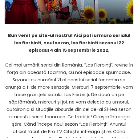
Bun venit pe site-ul nostru! Aici poti urmaro serialul
las fierbinti, noul sezon,
las fierbinti sezonul 22
episodul 4 din 15 septembrie 2022.
Cel mai urmărit serial din România, “Las Fierbinți”, revine în
forță din această toamnă, cu noi episoade spumoase.
Sezonul cu numărul 21 al acestui serial fenomen se
anunță a fi de mare senzație. Miercuri, 7 septembrie, vom
trece granițele satului Las Fierbinți. De două ori pe
săptămână, miercuri și joi, ne vom delecta cu umorul,
autoironia și situațiile absurde din cel de-al 21-lea sezon
al acestui serial fenomen. Ce tradiție! Citeşte întreaga
ştire: Când începe noul sezon “
Las Fierbinți
“. Anunțul
oficial făcut de Pro TV Citeşte întreaga ştire: Când