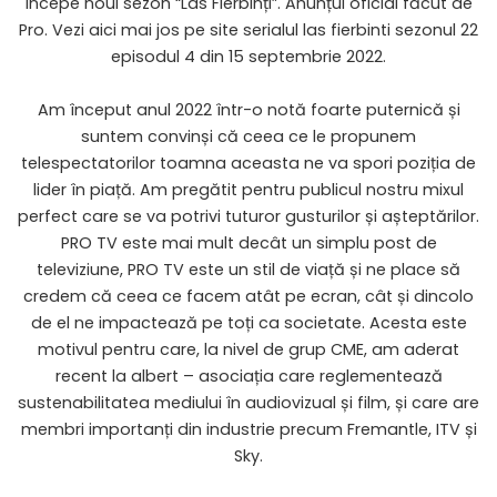
începe noul sezon “Las Fierbinți”. Anunțul oficial făcut de
Pro. Vezi aici mai jos pe site serialul las fierbinti sezonul 22
episodul 4 din 15 septembrie 2022.
Am început anul 2022 într-o notă foarte puternică și
suntem convinși că ceea ce le propunem
telespectatorilor toamna aceasta ne va spori poziția de
lider în piață. Am pregătit pentru publicul nostru mixul
perfect care se va potrivi tuturor gusturilor și așteptărilor.
PRO TV este mai mult decât un simplu post de
televiziune, PRO TV este un stil de viață și ne place să
credem că ceea ce facem atât pe ecran, cât și dincolo
de el ne impactează pe toți ca societate. Acesta este
motivul pentru care, la nivel de grup CME, am aderat
recent la albert – asociația care reglementează
sustenabilitatea mediului în audiovizual și film, și care are
membri importanți din industrie precum Fremantle, ITV și
Sky.