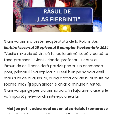
Giani va primi o veste neașteptată de la Robi in
las
fierbinti sezonul 26 episodul 9 complet 9 octombrie 2024
:
“Vasile mi-a zis să vin, să te iau la primărie, că vrea să te
facă profesor – Giani Orlando, profesor!”. Pentru a-l
lămuri de ce îl consideră potrivit pentru un asemenea
post, primarul îi va explica: “Tu ești bun pe școala vieții,
mă! Cum de ai ajuns tu, după atâția ani, de n-ai murit de
foame, mă? Îți spun sincer, e chiar o minune!”. Astfel,
Giani va ajunge pentru prima oară în fața unei clase și le
va împărtăși elevilor din înțelepciunea lui.
Mai jos poti vedea noul sezon al serialului romanesc