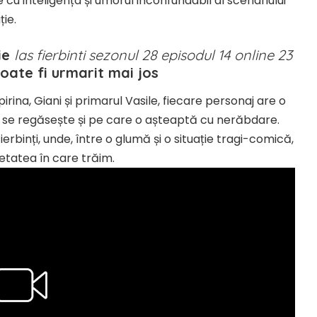
cu inteligența și umorul inconfundabil al scenariului
ție.
ie
las fierbinti sezonul 28 episodul 14 online 23
oate fi urmarit mai jos
rina, Giani și primarul Vasile, fiecare personaj are o
l se regăsește și pe care o așteaptă cu nerăbdare.
erbinți, unde, între o glumă și o situație tragi-comică,
etatea în care trăim.