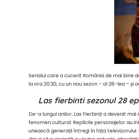
Serialul care a cucerit România de mai bine de
la ora 20:30, cu un nou sezon – al 28-lea – și 
Las fierbinti sezonul 28 e
De-a lungul anilor, Las Fierbinți a devenit mai 
fenomen cultural. Replicile personajelor au intra
unească generații întregi în fața televizorulu