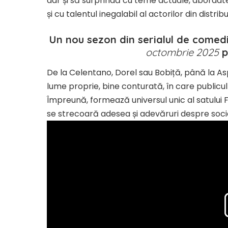
dar și să surprindă cu teme actuale, abordate 
și cu talentul inegalabil al actorilor din distribu
Un nou sezon din serialul de comed
octombrie 2025
p
De la Celentano, Dorel sau Bobiță, până la Aspi
lume proprie, bine conturată, în care publicu
Împreună, formează universul unic al satului Fi
se strecoară adesea și adevăruri despre soci