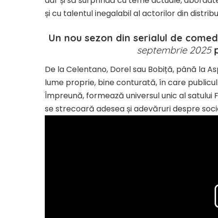
dar și să surprindă cu teme actuale, abordate 
și cu talentul inegalabil al actorilor din distribu
Un nou sezon din serialul de come
septembrie 2025
p
De la Celentano, Dorel sau Bobiță, până la Aspi
lume proprie, bine conturată, în care publicu
Împreună, formează universul unic al satului Fi
se strecoară adesea și adevăruri despre soci