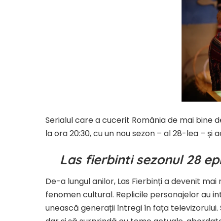
Serialul care a cucerit România de mai bine de
la ora 20:30, cu un nou sezon – al 28-lea – și 
Las fierbinti sezonul 28 e
De-a lungul anilor, Las Fierbinți a devenit mai 
fenomen cultural. Replicile personajelor au intra
unească generații întregi în fața televizorulu