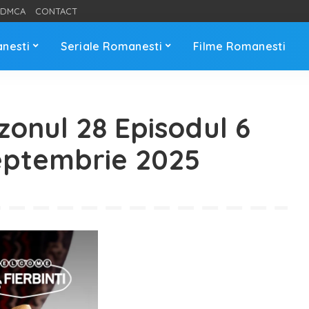
DMCA
CONTACT
anesti
Seriale Romanesti
Filme Romanesti
ezonul 28 Episodul 6
eptembrie 2025