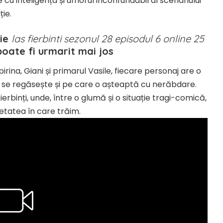
cu inteligența și umorul inconfundabil al scenariului
ție.
die
las fierbinti sezonul 28 episodul 6 online 25
oate fi urmarit mai jos
rina, Giani și primarul Vasile, fiecare personaj are o
l se regăsește și pe care o așteaptă cu nerăbdare.
erbinți, unde, între o glumă și o situație tragi-comică,
etatea în care trăim.