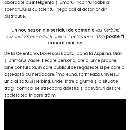
abordate cu inteligența și umorul inconfundabil al
scenariului și cu talentul inegalabil al actorilor din
distribuție.
Un nou sezon din serialul de comedie
las fierbinti
sezonul 28 episodul 8 online 2 octombrie 2025
poate fi
urmarit mai jos
De la Celentano, Dorel sau Bobiță, până la Aspirina, Giani
și primarul Vasile, fiecare personaj are o lume proprie,
bine conturată, în care publicul se regăsește și pe care o
așteaptă cu nerăbdare. Împreună, formează universul
unic al satului Fierbinți, unde, între o glumă și o situație
tragi-comică, se strecoară adesea și adevăruri despre
societatea în care trăim.