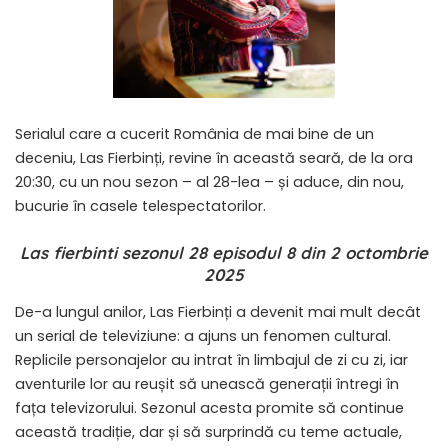
Serialul care a cucerit România de mai bine de un
deceniu, Las Fierbinți, revine în această seară, de la ora
20:30, cu un nou sezon – al 28-lea – și aduce, din nou,
bucurie în casele telespectatorilor.
Las fierbinti sezonul 28 episodul 8 din 2 octombrie
2025
De-a lungul anilor, Las Fierbinți a devenit mai mult decât
un serial de televiziune: a ajuns un fenomen cultural.
Replicile personajelor au intrat în limbajul de zi cu zi, iar
aventurile lor au reușit să unească generații întregi în
fața televizorului. Sezonul acesta promite să continue
această tradiție, dar și să surprindă cu teme actuale,