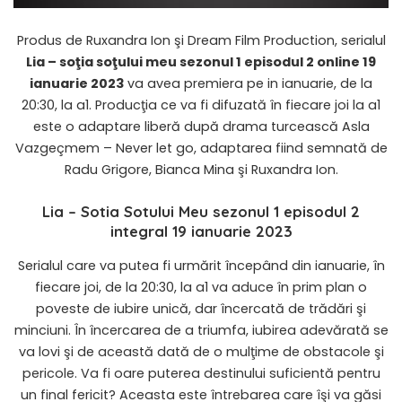
Produs de Ruxandra Ion şi Dream Film Production, serialul
Lia – soţia soţului meu sezonul 1 episodul 2 online 19
ianuarie 2023
va avea premiera pe in ianuarie, de la
20:30, la a1. Producţia ce va fi difuzată în fiecare joi la a1
este o adaptare liberă după drama turcească Asla
Vazgeçmem – Never let go, adaptarea fiind semnată de
Radu Grigore, Bianca Mina şi Ruxandra Ion.
Lia – Sotia Sotului Meu
sezonul 1 episodul 2
integral 19 ianuarie 2023
Serialul care va putea fi urmărit începând din ianuarie, în
fiecare joi, de la 20:30, la a1 va aduce în prim plan o
poveste de iubire unică, dar încercată de trădări şi
minciuni. În încercarea de a triumfa, iubirea adevărată se
va lovi şi de această dată de o mulţime de obstacole şi
pericole. Va fi oare puterea destinului suficientă pentru
un final fericit? Aceasta este întrebarea care îşi va găsi