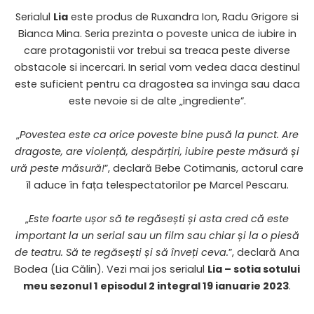
Serialul
Lia
este produs de Ruxandra Ion, Radu Grigore si
Bianca Mina. Seria prezinta o poveste unica de iubire in
care protagonistii vor trebui sa treaca peste diverse
obstacole si incercari. In serial vom vedea daca destinul
este suficient pentru ca dragostea sa invinga sau daca
este nevoie si de alte „ingrediente”.
„
Povestea este ca orice poveste bine pusă la punct. Are
dragoste, are violență, despărțiri, iubire peste măsură și
ură peste măsură!
”, declară Bebe Cotimanis, actorul care
îl aduce în fața telespectatorilor pe Marcel Pescaru.
„
Este foarte ușor să te regăsești și asta cred că este
important la un serial sau un film sau chiar și la o piesă
de teatru. Să te regăsești și să înveți ceva.
”, declară Ana
Bodea (Lia Călin). Vezi mai jos serialul
Lia – sotia sotului
meu sezonul 1 episodul 2 integral 19 ianuarie 2023
.