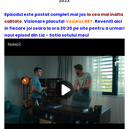
2023
.
Episodul este postat complet mai jos
la cea mai inalta
calitate
. Vizionare placuta!
VeziAici.NET
. Reveniti aici
in fiecare joi seara la ora 20:20 pe site pentru a urmari
noul episod din Lia – Sotia sotului meu!