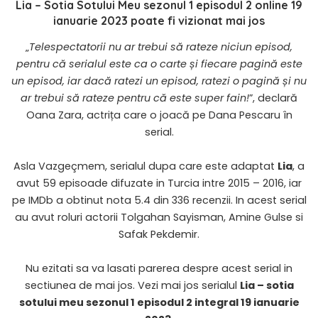
Lia – Sotia Sotului Meu sezonul 1 episodul 2 online 19
ianuarie 2023
poate fi vizionat mai jos
„
Telespectatorii nu ar trebui să rateze niciun episod,
pentru că serialul este ca o carte și fiecare pagină este
un episod, iar dacă ratezi un episod, ratezi o pagină și nu
ar trebui să rateze pentru că este super fain!
”, declară
Oana Zara, actrița care o joacă pe Dana Pescaru în
serial.
Asla Vazgeçmem, serialul dupa care este adaptat
Lia
, a
avut 59 episoade difuzate in Turcia intre 2015 – 2016, iar
pe IMDb a obtinut nota 5.4 din 336 recenzii. In acest serial
au avut roluri actorii Tolgahan Sayisman, Amine Gulse si
Safak Pekdemir.
Nu ezitati sa va lasati parerea despre acest serial in
sectiunea de mai jos. Vezi mai jos serialul
Lia – sotia
sotului meu sezonul 1 episodul 2 integral 19 ianuarie