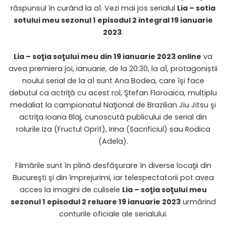
răspunsul în curând la a1. Vezi mai jos serialul
Lia – sotia
sotului meu sezonul 1 episodul 2 integral 19 ianuarie
2023
.
Lia – soţia soţului meu din 19 ianuarie 2023 online
va
avea premiera joi, ianuarie, de la 20:30, la a1, protagoniștii
noului serial de la a1 sunt Ana Bodea, care îşi face
debutul ca actriţă cu acest rol, Ştefan Floroaica, multiplu
medaliat la campionatul Naţional de Brazilian Jiu Jitsu şi
actriţa Ioana Blaj, cunoscută publicului de serial din
rolurile Iza (Fructul Oprit), Irina (Sacrificiul) sau Rodica
(Adela).
Filmările sunt în plină desfăşurare în diverse locaţii din
Bucureşti şi din împrejurimi, iar telespectatorii pot avea
acces la imagini de culisele
Lia –
soţia soţului meu
sezonul 1 episodul 2 reluare 19 ianuarie 2023
urmărind
conturile oficiale ale serialului.