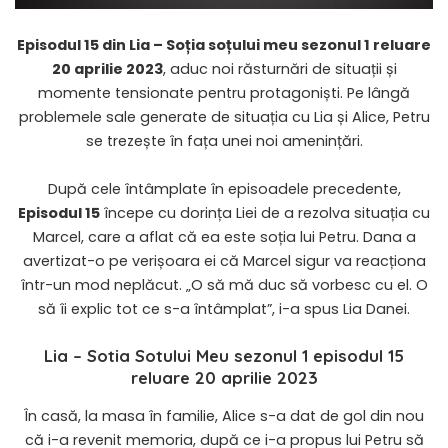
Episodul 15 din Lia – Soția soțului meu sezonul 1 reluare
20 aprilie 2023
, aduc noi răsturnări de situații și
momente tensionate pentru protagoniști. Pe lângă
problemele sale generate de situația cu Lia și Alice, Petru
se trezește în fața unei noi amenințări.
După cele întâmplate în episoadele precedente,
Episodul 15
începe cu dorința Liei de a rezolva situația cu
Marcel, care a aflat că ea este soția lui Petru. Dana a
avertizat-o pe verișoara ei că Marcel sigur va reacționa
într-un mod neplăcut. „O să mă duc să vorbesc cu el. O
să îi explic tot ce s-a întâmplat”, i-a spus Lia Danei.
Lia – Sotia Sotului Meu
sezonul 1 episodul 15
reluare 20 aprilie 2023
În casă, la masa în familie, Alice s-a dat de gol din nou
că i-a revenit memoria, după ce i-a propus lui Petru să