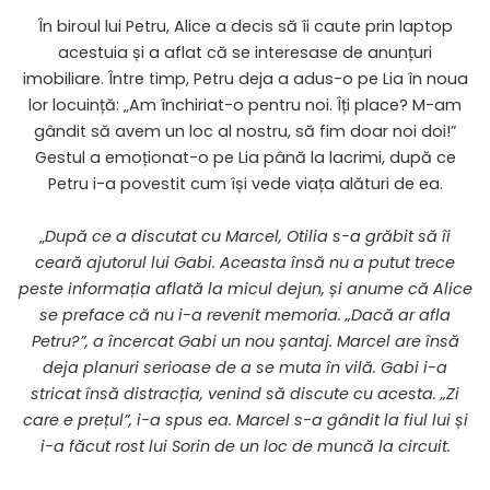
În biroul lui Petru, Alice a decis să îi caute prin laptop
acestuia și a aflat că se interesase de anunțuri
imobiliare. Între timp, Petru deja a adus-o pe Lia în noua
lor locuință: „Am închiriat-o pentru noi. Îți place? M-am
gândit să avem un loc al nostru, să fim doar noi doi!”
Gestul a emoționat-o pe Lia până la lacrimi, după ce
Petru i-a povestit cum își vede viața alături de ea.
„
După ce a discutat cu Marcel, Otilia s-a grăbit să îi
ceară ajutorul lui Gabi. Aceasta însă nu a putut trece
peste informația aflată la micul dejun, și anume că Alice
se preface că nu i-a revenit memoria. „Dacă ar afla
Petru?”, a încercat Gabi un nou șantaj. Marcel are însă
deja planuri serioase de a se muta în vilă. Gabi i-a
stricat însă distracția, venind să discute cu acesta. „Zi
care e prețul”, i-a spus ea. Marcel s-a gândit la fiul lui și
i-a făcut rost lui Sorin de un loc de muncă la circuit.