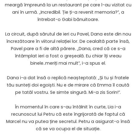
meargă împreună la un restaurant pe care l-au vizitat cu
ani în urmă. „Incredibil. Ție ți-a revenit memoria?”, a
întrebat-o Gabi bănuitoare.
La circuit, după sărutul de ieri cu Pavel, Dana este din nou
încrezătoare în viitorul relației lor. De cealaltă parte însă,
Pavel pare a fi de altă părere. „Dana, cred că ce s-a
întâmplat ieri a fost o greșeală. Eu chiar îți vreau
binele..meriți mai mult”, i-a spus el.
Dana i-a dat însă o replică neașteptată: „Și tu și fratele
tău sunteți doi egoiști. Nu e de mirare că Emma îl caută
pe tatăl vostru. Se simte singură. Mi-a zis Sorin!”.
În momentul în care s-au întâlnit în curte, Lia i-a
recunoscut lui Petru că este îngrijorată de faptul că
Marcel nu va putea ține secretul. Petru a asigurat-o însă
că se va ocupa el de situație.