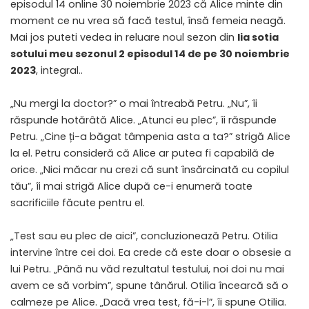
episodul 14 online 30 noiembrie 2023 că Alice minte din
moment ce nu vrea să facă testul, însă femeia neagă.
Mai jos puteti vedea in reluare noul sezon din
lia sotia
sotului meu sezonul 2 episodul 14 de pe 30 noiembrie
2023
, integral..
„Nu mergi la doctor?” o mai întreabă Petru. „Nu”, îi
răspunde hotărâtă Alice. „Atunci eu plec”, îi răspunde
Petru. „Cine ți-a băgat tâmpenia asta a ta?” strigă Alice
la el. Petru consideră că Alice ar putea fi capabilă de
orice. „Nici măcar nu crezi că sunt însărcinată cu copilul
tău”, îi mai strigă Alice după ce-i enumeră toate
sacrificiile făcute pentru el.
„Test sau eu plec de aici”, concluzionează Petru. Otilia
intervine între cei doi. Ea crede că este doar o obsesie a
lui Petru. „Până nu văd rezultatul testului, noi doi nu mai
avem ce să vorbim”, spune tânărul. Otilia încearcă să o
calmeze pe Alice. „Dacă vrea test, fă-i-l”, îi spune Otilia.