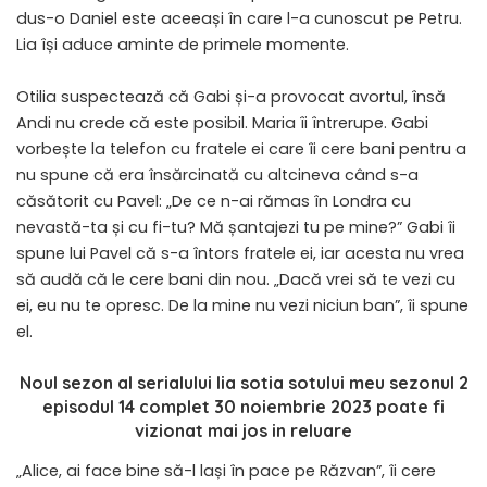
dus-o Daniel este aceeași în care l-a cunoscut pe Petru.
Lia își aduce aminte de primele momente.
Otilia suspectează că Gabi și-a provocat avortul, însă
Andi nu crede că este posibil. Maria îi întrerupe. Gabi
vorbește la telefon cu fratele ei care îi cere bani pentru a
nu spune că era însărcinată cu altcineva când s-a
căsătorit cu Pavel: „De ce n-ai rămas în Londra cu
nevastă-ta și cu fi-tu? Mă șantajezi tu pe mine?” Gabi îi
spune lui Pavel că s-a întors fratele ei, iar acesta nu vrea
să audă că le cere bani din nou. „Dacă vrei să te vezi cu
ei, eu nu te opresc. De la mine nu vezi niciun ban”, îi spune
el.
Noul sezon al serialului
lia sotia sotului meu sezonul 2
episodul 14 complet 30 noiembrie 2023
poate fi
vizionat mai jos in reluare
„Alice, ai face bine să-l lași în pace pe Răzvan”, îi cere