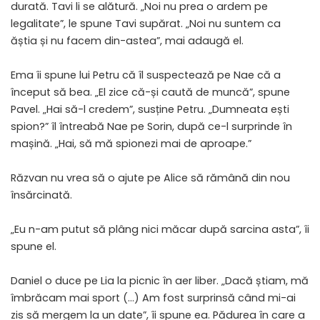
durată. Tavi li se alătură. „Noi nu prea o ardem pe
legalitate”, le spune Tavi supărat. „Noi nu suntem ca
ăștia și nu facem din-astea”, mai adaugă el.
Ema îi spune lui Petru că îl suspectează pe Nae că a
început să bea. „El zice că-și caută de muncă”, spune
Pavel. „Hai să-l credem”, susține Petru. „Dumneata ești
spion?” îl întreabă Nae pe Sorin, după ce-l surprinde în
mașină. „Hai, să mă spionezi mai de aproape.”
Răzvan nu vrea să o ajute pe Alice să rămână din nou
însărcinată.
„Eu n-am putut să plâng nici măcar după sarcina asta”, îi
spune el.
Daniel o duce pe Lia la picnic în aer liber. „Dacă știam, mă
îmbrăcam mai sport (…) Am fost surprinsă când mi-ai
zis să mergem la un date”, îi spune ea. Pădurea în care a