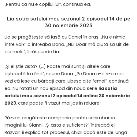
„Pentru că nu e copilul lui”, continuă ea.
Lia sotia sotului meu sezonul 2 episodul 14 de pe
30 noiembrie 2023
Lia se pregătește să iasă cu Daniel în oraș. „Nu e nimic
între voi?” o întreabă Dana. „Nu. Doar mă ajută să uit de
ale mele”, îi răspunde Lia.
„Și el știe asta? (…) Poate mai sunt și altele care
așteaptă la rând”, spune Dana. „Pe Dana n-o s-o mai
vezi că iese cu bărbați care iubesc alte femei”, continuă
ea. Nu ratati un nou episod din noua serie
lia sotia
sotului meu sezonul 2 episodul 14 online 30 noiembrie
2023
, care poate fi vazut mai jos in reluare!
Răzvan pregătește campania pentru schimbarea
imaginii lui Gianni. „Și asta e suficient?” întreabă el.
Răzvan îi explică tot procesul, chiar dacă este de lungă