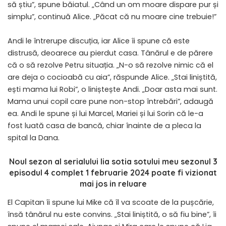
să știu”, spune băiatul. „Când un om moare dispare pur și
simplu”, continuă Alice. „Păcat că nu moare cine trebuie!”
Andi le întrerupe discuția, iar Alice îi spune că este
distrusă, deoarece au pierdut casa. Tânărul e de părere
că o să rezolve Petru situația. „N-o să rezolve nimic că el
are deja o cocioabă cu aia”, răspunde Alice. „Stai liniștită,
ești mama lui Robi”, o liniștește Andi. „Doar asta mai sunt.
Mama unui copil care pune non-stop întrebări”, adaugă
ea. Andi le spune și lui Marcel, Mariei și lui Sorin că le-a
fost luată casa de bancă, chiar înainte de a pleca la
spital la Dana.
Noul sezon al serialului
lia sotia sotului meu sezonul 3
episodul 4 complet 1 februarie 2024
poate fi vizionat
mai jos in reluare
El Capitan îi spune lui Mike că îl va scoate de la pușcărie,
însă tânărul nu este convins. „Stai liniștită, o să fiu bine”, îi