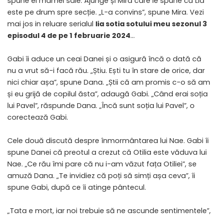
spune el mamei sale. Ajunge și Mira care le spune că Lia
este pe drum spre secție. „L-a convins”, spune Mira. Vezi
mai jos in reluare serialul
lia sotia sotului meu sezonul 3
episodul 4 de pe 1 februarie 2024
…
Gabi îi aduce un ceai Danei și o asigură încă o dată că
nu a vrut să-i facă rău. „Știu. Ești tu în stare de orice, dar
nici chiar așa”, spune Dana. „Știi că am promis c-o să am
și eu grijă de copilul ăsta”, adaugă Gabi. „Când erai soția
lui Pavel”, răspunde Dana. „Încă sunt soția lui Pavel”, o
corectează Gabi.
Cele două discută despre înmormântarea lui Nae. Gabi îi
spune Danei că preotul a crezut că Otilia este văduva lui
Nae. „Ce rău îmi pare că nu i-am văzut fața Otiliei”, se
amuză Dana. „Te invidiez că poți să simți așa ceva”, îi
spune Gabi, după ce îi atinge pântecul.
„Tata e mort, iar noi trebuie să ne ascunde sentimentele”,