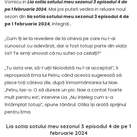
Vornicu in
Lia sotia sotului meu sezonul 3 episodul 4 de
pe 1 februarie 2024
. Mai jos puteti vedea in reluare noul
sezon din
lia sotia sotului meu sezonul 3 episodul 4 de
pe 1 februarie 2024
, integral…
„Cum îți iei la revedere de la cineva pe care nu l-ai
cunoscut cu adevărat, dar a fost totuși parte din viața
ta? Te simți vinovat că nu suferi ca ceilalți?”
„Tu asta vrei, să-l uiți! Niciodată nu l-ai acceptat”, îi
reproșează Ema lui Petru, când acesta sugerează să
plece toți câteva zile, după înmormântarea lui Nae.
„Petru, las-o. O să dureze un pic. Nae a contat foarte
mult pentru ea”, intervine Lia. „Nu înțeleg cum s-a
întâmplat totuși”, spune tânărul. Otilia își arată sprijinul
pentru Ema.
Lia sotia sotului meu sezonul 3 episodul 4 de pe 1
februarie 2024