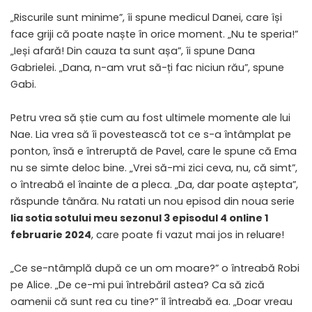
„Riscurile sunt minime”, îi spune medicul Danei, care își
face griji că poate naște în orice moment. „Nu te speria!”
„Ieși afară! Din cauza ta sunt așa”, îi spune Dana
Gabrielei. „Dana, n-am vrut să-ți fac niciun rău”, spune
Gabi.
Petru vrea să știe cum au fost ultimele momente ale lui
Nae. Lia vrea să îi povestească tot ce s-a întâmplat pe
ponton, însă e întreruptă de Pavel, care le spune că Ema
nu se simte deloc bine. „Vrei să-mi zici ceva, nu, că simt”,
o întreabă el înainte de a pleca. „Da, dar poate aștepta”,
răspunde tânăra. Nu ratati un nou episod din noua serie
lia sotia sotului meu sezonul 3 episodul 4 online 1
februarie 2024
, care poate fi vazut mai jos in reluare!
„Ce se-ntâmplă după ce un om moare?” o întreabă Robi
pe Alice. „De ce-mi pui întrebăril astea? Ca să zică
oamenii că sunt rea cu tine?” îl întreabă ea. „Doar vreau