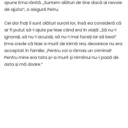
spune Ema rănită. „Suntem alături de tine dacă ai nevoie
de ajutor”, o asigură Petru.
Cei doi frați îi sunt alături surorii lor, însă ea consideră că
ar fi putut să-l ajute pe Nae când era în viață: „Să nu-l
ignorați, să nu-l acuzați, să nu-l mai faceți iar să bea!”
Ema crede că Nae a murit de inimă rea, deoarece nu era
acceptat în familie: „Pentru voi a rămas un criminal!
Pentru mine era tata și-a murit și nimănui nu-i pasă de
asta și mă doare.”